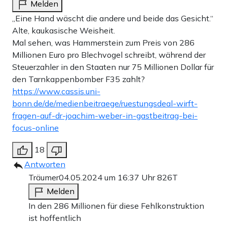
Melden
„Eine Hand wäscht die andere und beide das Gesicht.“
Alte, kaukasische Weisheit.
Mal sehen, was Hammerstein zum Preis von 286
Millionen Euro pro Blechvogel schreibt, während der
Steuerzahler in den Staaten nur 75 Millionen Dollar für
den Tarnkappenbomber F35 zahlt?
https://www.cassis.uni-
bonn.de/de/medienbeitraege/ruestungsdeal-wirft-
fragen-auf-dr-joachim-weber-in-gastbeitrag-bei-
focus-online
18
Antworten
Träumer
04.05.2024 um 16:37 Uhr
826T
Melden
In den 286 Millionen für diese Fehlkonstruktion
ist hoffentlich