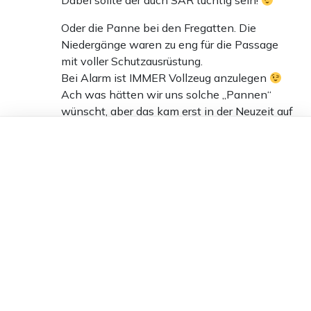
Dabei sollte der auch SAR tüchtig sein!
Oder die Panne bei den Fregatten. Die
Niedergänge waren zu eng für die Passage
mit voller Schutzausrüstung.
Bei Alarm ist IMMER Vollzeug anzulegen
Ach was hätten wir uns solche „Pannen“
wünscht, aber das kam erst in der Neuzeit auf
als die Spezis mit Cad/Cam arbeiteten.
Dieser Artikel ist kostenlos für alle –
dank
Freunden von Apollo News »
2
Antworten
howa
04.05.2024 um 13:27 Uhr
826T
Melden
Spiegel und die permanenten Spenden sagen schon
alles über dieses Schmierblatt von RRG und
Altparteien aus.
Rote Schundblatt geworden und gelogen haben die ja
schon genug, wie deren og. Auftraggeber.