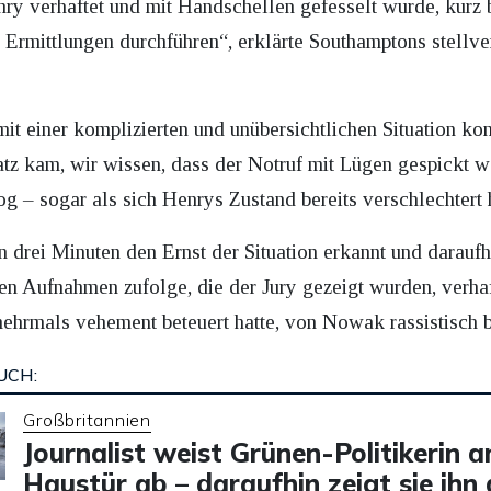
enry verhaftet und mit Handschellen gefesselt wurde, kurz 
se Ermittlungen durchführen“, erklärte Southamptons stellve
t einer komplizierten und unübersichtlichen Situation konf
tz kam, wir wissen, dass der Notruf mit Lügen gespickt w
g – sogar als sich Henrys Zustand bereits verschlechtert h
on drei Minuten den Ernst der Situation erkannt und darauf
 Den Aufnahmen zufolge, die der Jury gezeigt wurden, verh
rmals vehement beteuert hatte, von Nowak rassistisch be
UCH:
Großbritannien
Journalist weist Grünen-Politikerin a
Haustür ab – daraufhin zeigt sie ihn