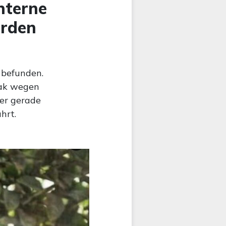
nterne
erden
 befunden.
wak wegen
er gerade
hrt.