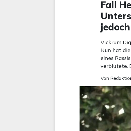
Fall H
Unters
jedoch
Vickrum Dig
Nun hat die
eines Rassi
verblutete.
Von
Redaktio