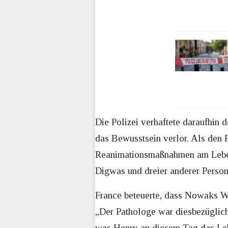
Die Polizei verhaftete daraufhin 
das Bewusstsein verlor. Als den P
Reanimationsmaßnahmen am Leben 
Digwas und dreier anderer Persone
France beteuerte, dass Nowaks Wu
„Der Pathologe war diesbezüglich 
was Henry an diesem Tag das Lebe