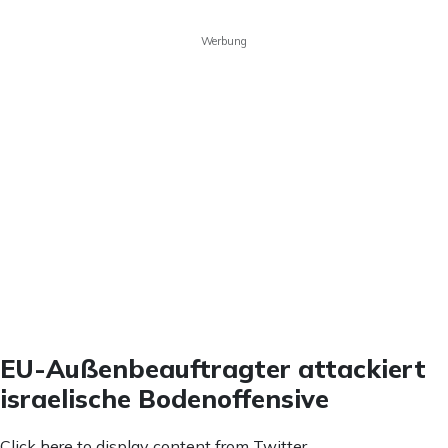
Werbung
EU-Außenbeauftragter attackiert
israelische Bodenoffensive
Inhalt
Click here to display content from Twitter.