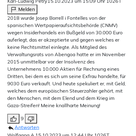
Karl-Ludwig Petry
15.10.2023 um 15:09 Uhr
1026T
Melden
2018 wurde Josep Borrell i Fontelles von der
spanischen Wertpapieraufsichtsbehörde (CNMV)
wegen Insiderhandels ein Bußgeld von 30.000 Euro
auferlegt, das er akzeptierte und gegen welches er
keine Rechtsmittel einlegte. Als Mitglied des
Verwaltungsrats von Abengoa hatte er im November
2015 unmittelbar vor der Insolvenz des
Unternehmens 10.000 Aktien für Rechnung eines
Dritten, bei dem es sich um seine Exfrau handelte, für
9030 Euro verkauft. Und heute spekuliert er, mit Geld,
welches dem europäischen Steuerzahler gehört, mit
den Menschen, mit dem Elend und dem Krieg im
Gaza-Streifen! Meine knallharte Meinung!
9
Antworten
Wolfgang A.
15.10.2023 um 12:44 Uhr
1026T