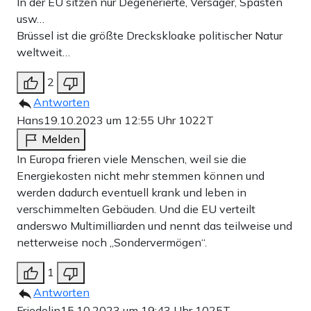
In der EU sitzen nur Degenerierte, Versager, Spasten
usw…
Brüssel ist die größte Dreckskloake politischer Natur
weltweit…
2
Antworten
Hans
19.10.2023 um 12:55 Uhr
1022T
Melden
In Europa frieren viele Menschen, weil sie die
Energiekosten nicht mehr stemmen können und
werden dadurch eventuell krank und leben in
verschimmelten Gebäuden. Und die EU verteilt
anderswo Multimilliarden und nennt das teilweise und
netterweise noch „Sondervermögen“.
1
Antworten
Friedolin
15.10.2023 um 19:43 Uhr
1025T