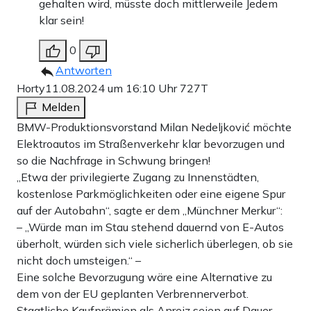
gehalten wird, müsste doch mittlerweile Jedem
klar sein!
0
Antworten
Horty
11.08.2024 um 16:10 Uhr
727T
Melden
BMW-Produktionsvorstand Milan Nedeljković möchte
Elektroautos im Straßenverkehr klar bevorzugen und
so die Nachfrage in Schwung bringen!
„Etwa der privilegierte Zugang zu Innenstädten,
kostenlose Parkmöglichkeiten oder eine eigene Spur
auf der Autobahn“, sagte er dem „Münchner Merkur“:
– „Würde man im Stau stehend dauernd von E-Autos
überholt, würden sich viele sicherlich überlegen, ob sie
nicht doch umsteigen.“ –
Eine solche Bevorzugung wäre eine Alternative zu
dem von der EU geplanten Verbrennerverbot.
Staatliche Kaufprämien als Anreiz seien auf Dauer