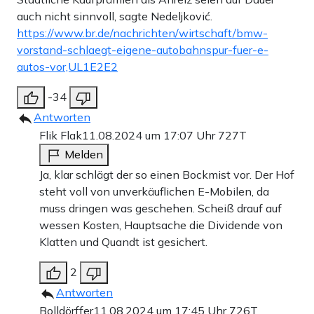
auch nicht sinnvoll, sagte Nedeljković.
https://www.br.de/nachrichten/wirtschaft/bmw-
vorstand-schlaegt-eigene-autobahnspur-fuer-e-
autos-vor,UL1E2E2
-34
Antworten
Flik Flak
11.08.2024 um 17:07 Uhr
727T
Melden
Ja, klar schlägt der so einen Bockmist vor. Der Hof
steht voll von unverkäuflichen E-Mobilen, da
muss dringen was geschehen. Scheiß drauf auf
wessen Kosten, Hauptsache die Dividende von
Klatten und Quandt ist gesichert.
2
Antworten
Bolldörffer
11.08.2024 um 17:45 Uhr
726T