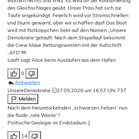
Blättern rechts und links. Es wird an der Koordinierung
des Gleichschlages geübt. Unser Präsi hat sich zur
Taufe angekündigt. Feierlich wird vor Stromschnellen
und Sturm gewarnt, aber wir schaffen das!! Das Boot
wird mit Rotkäppchen Sekt auf den Namen „Unsere
Demokratie“getauft. Nach dem Stapellauf bekommt
die Crew blaue Rettungswesten mit der Aufschrift
„AFD“!!!!!
Läuft sagt Alice beim Auslaufen aus dem Hafen
0
Antworten
UnsereDemokratie
27.05.2026 um 16:57 Uhr
73T
Melden
Nach dem herumtorkelnden „schwarzen Felsen“ nun
die fluide „rote Wüste“?
Politische Geologie im Endstadium ;]
14