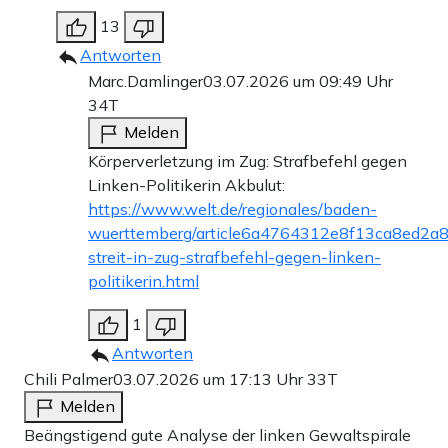
13
Antworten
Marc.Damlinger
03.07.2026 um 09:49 Uhr
34T
Melden
Körperverletzung im Zug: Strafbefehl gegen
Linken-Politikerin Akbulut:
https://www.welt.de/regionales/baden-
wuerttemberg/article6a4764312e8f13ca8ed2a8
streit-in-zug-strafbefehl-gegen-linken-
politikerin.html
1
Antworten
Chili Palmer
03.07.2026 um 17:13 Uhr
33T
Melden
Beängstigend gute Analyse der linken Gewaltspirale