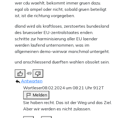
wer cdu waehlt, bekommt immer gruen dazu.
egal ob ampel oder nicht, sobald gruen beteiligt
Teilen:
ist, ist die richtung vorgegeben.
Zu den Kommentaren (57)
dland wird als kraftloses, zerstoertes bundesland
des bruesseler EU-zentralstaates enden.
Einmalig
Monatlich
schritte zur harminisierung aller EU laender
werden laufend unternommen, was im
Apollo News unterstützen
allgemeinen demo-wirrwar manchmal untergeht.
Zahlungsoptionen:
Pay
Pay
und anschliessend duerften wahlen obsolet sein.
25 €
10 €
15 €
50 €
100 €
49
Antworten
Wortleser
08.02.2024 um 08:21 Uhr
912T
Weiter zum Zahlen
Melden
Sie haben recht. Das ist der Weg und das Ziel.
Bank-Überweisung
Aber wir werden es nicht zulassen.