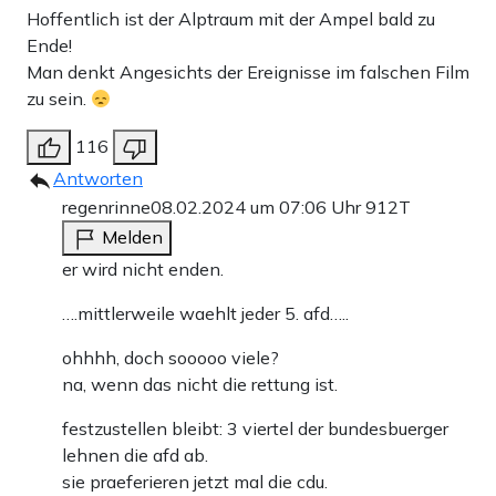
Hoffentlich ist der Alptraum mit der Ampel bald zu
Lösungen spricht, denken immer mehr Menschen: So übel
Ende!
kann „Rechts“ ja gar nicht sein.
Man denkt Angesichts der Ereignisse im falschen Film
zu sein.
Fest steht: Immer weniger Menschen wollen die
116
Herrschaft weniger über das Narrativ noch akzeptieren.
Antworten
Die etablierten Parteien und Medien täten gut daran, diese
regenrinne
08.02.2024 um 07:06 Uhr
912T
Entwicklung nicht zu verleumden oder schlechtzureden,
Melden
sondern sie mal zu registrieren und ernstzunehmen – sonst
er wird nicht enden.
werden die Entwicklungen sie bald überholen. Es ist
….mittlerweile waehlt jeder 5. afd…..
langsam auch fünf vor zwölf: Politiker, die Fragen der
ohhhh, doch sooooo viele?
Bürger nicht beantworten, sondern nur noch beschimpfen
na, wenn das nicht die rettung ist.
können, haben in Wahrheit schon längst abgewirtschaftet.
festzustellen bleibt: 3 viertel der bundesbuerger
Eine Machtelite, die so Politik macht, ist innerlich längst
lehnen die afd ab.
am Ende.
sie praeferieren jetzt mal die cdu.