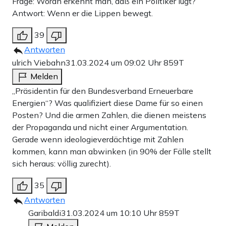
Frage: Woran erkennt man, daß ein Politiker lügt?
Antwort: Wenn er die Lippen bewegt.
39
Antworten
ulrich Viebahn
31.03.2024 um 09:02 Uhr
859T
Melden
„Präsidentin für den Bundesverband Erneuerbare
Energien“? Was qualifiziert diese Dame für so einen
Posten? Und die armen Zahlen, die dienen meistens
der Propaganda und nicht einer Argumentation.
Gerade wenn ideologieverdächtige mit Zahlen
kommen, kann man abwinken (in 90% der Fälle stellt
sich heraus: völlig zurecht).
35
Antworten
Garibaldi
31.03.2024 um 10:10 Uhr
859T