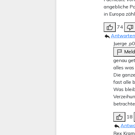
angebliche Pa
in Europa zäh
74
Antworte
Juerge ,p
0
Mel
genau get
alles was
Die ganz
fast alle
Was bleib
Verzeihun
betrachte
18
Antwo
Rex Kram