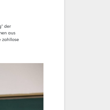
g“ der
mmen aus
 zahllose