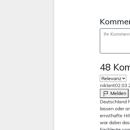
Kommen
48 Ko
niklant
02.03.
Melden
Deutschland h
lassen oder a
ernsthafte Hi
war dabei das
Fachleute von