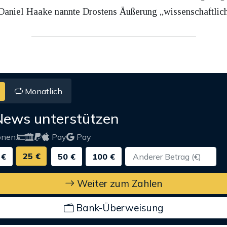
 Daniel Haake nannte Drostens Äußerung „wissenschaftlic
Monatlich
News unterstützen
onen:
Pay
Pay
25 €
 €
50 €
100 €
Weiter zum Zahlen
Bank-Überweisung