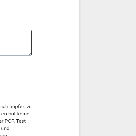
sich Impfen zu
sten hat keine
Der PCR Test
 und
ine