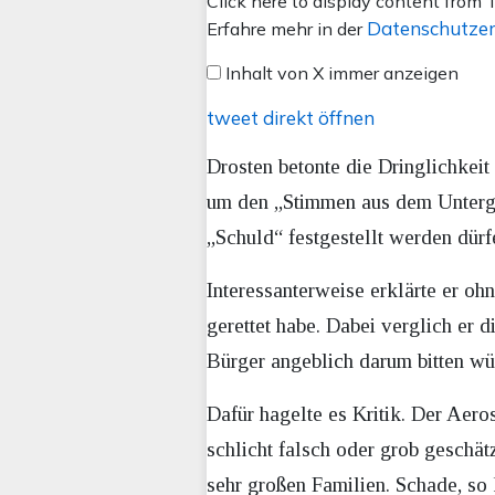
Inhalt
Click here to display content from T
von
Datenschutzer
Erfahre mehr in der
X
Inhalt von X immer anzeigen
anzeigen
tweet direkt öffnen
Drosten betonte die Dringlichkeit
um den „Stimmen aus dem Untergr
„Schuld“ festgestellt werden dürf
Interessanterweise erklärte er o
gerettet habe. Dabei verglich er 
Bürger angeblich darum bitten wü
Dafür hagelte es Kritik. Der Aero
schlicht falsch oder grob geschät
sehr großen Familien. Schade, so