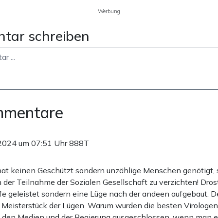
Werbung
tar schreiben
mmentare
2024 um 07:51 Uhr
888T
at keinen Geschützt sondern unzählige Menschen genötigt, 
n der Teilnahme der Sozialen Gesellschaft zu verzichten! Dro
lfe geleistet sondern eine Lüge nach der andeen aufgebaut. 
 Meisterstück der Lügen. Warum wurden die besten Virologen
 den Medien und der Regierung ausgeschlossen, wenn man e