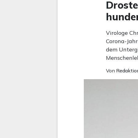
Droste
hunder
Virologe Chr
Corona-Jahr
dem Untergr
Menschenleb
Von
Redaktio