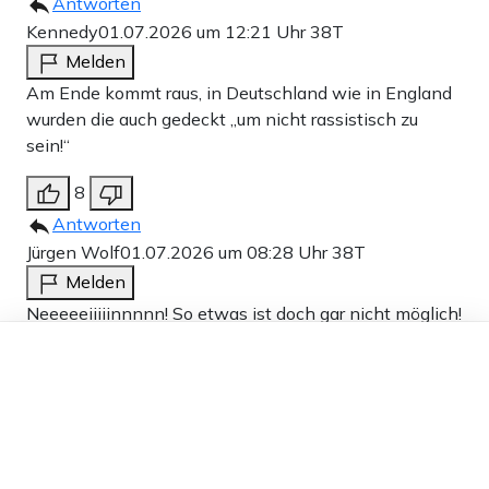
Antworten
Kennedy
01.07.2026 um 12:21 Uhr
38T
Melden
Am Ende kommt raus, in Deutschland wie in England
wurden die auch gedeckt „um nicht rassistisch zu
sein!“
8
Antworten
Jürgen Wolf
01.07.2026 um 08:28 Uhr
38T
Melden
Neeeeeiiiiinnnnn! So etwas ist doch gar nicht möglich!
Dieser Artikel ist kostenlos für alle –
7
dank
Freunden von Apollo News »
Antworten
KaempferFuerDemokratie
01.07.2026 um 09:31 Uhr
38T
Melden