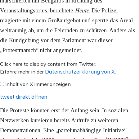
marschierten mit Bengalos in Richtung des
Veranstaltungsortes, berichtete
Heute
. Die Polizei
reagierte mit einem Großaufgebot und sperrte das Areal
weiträumig ab, um die Feiernden zu schützen. Anders als
die Kundgebung vor dem Parlament war dieser
„Protestmarsch“ nicht angemeldet.
Inhalt
Click here to display content from Twitter.
von
Datenschutzerklärung von X
Erfahre mehr in der
.
X
Inhalt von X immer anzeigen
anzeigen
tweet direkt öffnen
Die Proteste könnten erst der Anfang sein. In sozialen
Netzwerken kursieren bereits Aufrufe zu weiteren
Demonstrationen. Eine „parteiunabhängige Initiative“