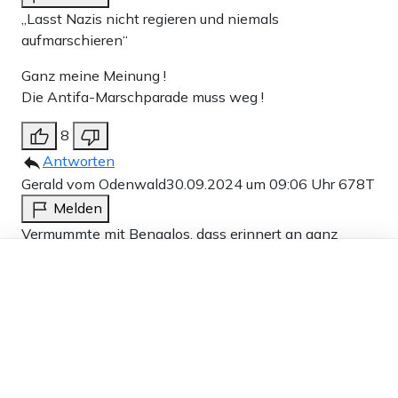
„Lasst Nazis nicht regieren und niemals
aufmarschieren“
Ganz meine Meinung !
Die Antifa-Marschparade muss weg !
8
Antworten
Gerald vom Odenwald
30.09.2024 um 09:06 Uhr
678T
Melden
Vermummte mit Bengalos, dass erinnert an ganz
Dieser Artikel ist kostenlos für alle –
schlimme Zeiten 33 – 45, „GANZ“ Wien hasst die FPÖ
dank
Freunden von Apollo News »
200 Linksextremisten, Wien hat glaube ich 2,5
Millionen Einwohner.
8
Antworten
Peter Lüdin
30.09.2024 um 11:14 Uhr
678T