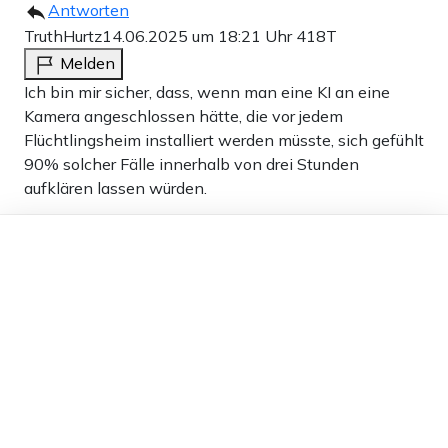
Antworten
TruthHurtz
14.06.2025 um 18:21 Uhr
418T
Melden
Ich bin mir sicher, dass, wenn man eine KI an eine
Kamera angeschlossen hätte, die vor jedem
Flüchtlingsheim installiert werden müsste, sich gefühlt
90% solcher Fälle innerhalb von drei Stunden
aufklären lassen würden.
15
Dieser Artikel ist kostenlos für alle –
dank
Freunden von Apollo News »
Antworten
Frank Schmidt
15.06.2025 um 09:11 Uhr
417T
Melden
In den Batman-Comics ist Gotham City eine Stadt, in
der die Rechtsordnung zusammengebrochen ist.
Bremen ist Gotham City, also kein Wunder. Es schreibt
ein ehemaliger Bremer Bürger, der froh ist jetzt weg zu
sein.