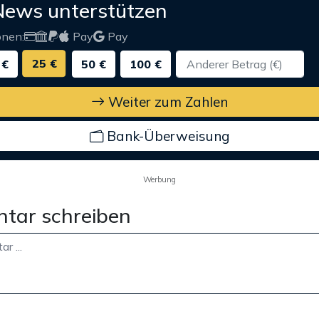
News unterstützen
onen:
Pay
Pay
25 €
 €
50 €
100 €
Weiter zum Zahlen
Bank-Überweisung
Werbung
tar schreiben