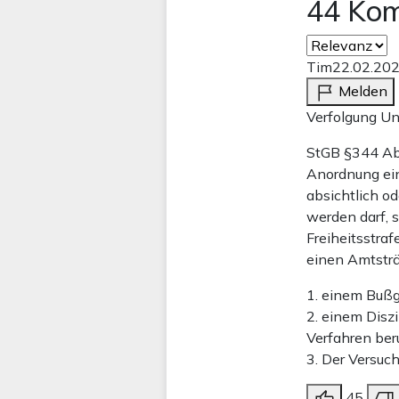
44 Ko
Tim
22.02.20
Melden
Verfolgung Un
StGB §344 Abs
Anordnung ein
absichtlich od
werden darf, s
Freiheitsstraf
einen Amtsträ
1. einem Bußg
2. einem Disz
Verfahren beru
3. Der Versuch
45