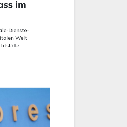
ass im
ale-Dienste-
gitalen Welt
htsfälle