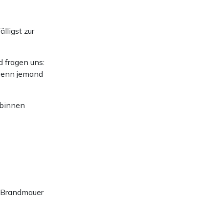
ligst zur
d fragen uns:
 wenn jemand
 binnen
e Brandmauer