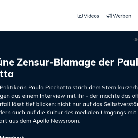
Videos
Werben
08
üne Zensur-Blamage der Pau
tta
Politikerin Paula Piechotta strich dem Stern kurzer
gen aus einem Interview mit ihr - der machte das öff
fall lässt tief blicken: nicht nur auf das Selbstverst
dern auch auf die Kultur des medialen Umgangs mit d
rt aus dem Apollo Newsroom.
 Mannhart