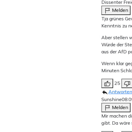
Dissenter Frei
Melden
Tja grünes Ge
Kenntnis zu n
Aber stellen w
Würde der Ste
aus der AfD p
Wenn klar geg
Minuten Schlag
25
Antworte
Sunshine
08.0
Melden
Mir machen di
gibt. Da wäre 