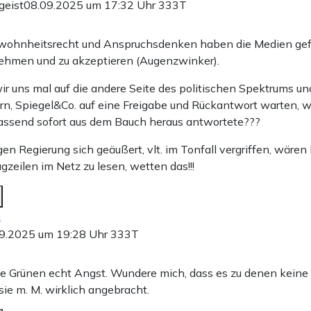
geist
08.09.2025 um 17:32 Uhr
333T
wohnheitsrecht und Anspruchsdenken haben die Medien gefäl
ehmen und zu akzeptieren (Augenzwinker).
ir uns mal auf die andere Seite des politischen Spektrums un
rn, Spiegel&Co. auf eine Freigabe und Rückantwort warten,
assend sofort aus dem Bauch heraus antwortete???
en Regierung sich geäußert, vlt. im Tonfall vergriffen, wären
zeilen im Netz zu lesen, wetten das!!!
n
9.2025 um 19:28 Uhr
333T
e Grünen echt Angst. Wundere mich, dass es zu denen kein
sie m. M. wirklich angebracht.