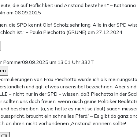
Leute, die auf Höflichkeit und Anstand bestehen.“ – Katharina
öln am 06.09.2025
en, die SPD kennt Olaf Scholz sehr lang. Alle in der SPD wis
schloch ist.“ – Paula Piechotta (GRÜNE) am 27.12.2024
n
r Pommer
09.09.2025 um 13:01 Uhr
332T
den
 Formulierungen von Frau Piechotta würde ich als meinungsstar
verständlich und ggf. etwas unsensibel bezeichnen. Aber sind
LLE – nicht nur in der SPD – wissen, daß Piechotta in der Sac
ir sollten uns doch freuen, wenn auch grüne Politiker Realitäte
und beschreiben. Ja, sie hätte es nicht so (laut) sagen müssen
ausspricht, braucht ein schnelles Pferd.‘ – Es gibt da ganz an
ch an ihren nicht vorhandenen ‚Anstand‘ erinnern sollte!