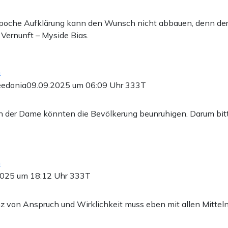
Epoche Aufklärung kann den Wunsch nicht abbauen, denn de
r Vernunft – Myside Bias.
n
eedonia
09.09.2025 um 06:09 Uhr
333T
 der Dame könnten die Bevölkerung beunruhigen. Darum bitt
n
2025 um 18:12 Uhr
333T
z von Anspruch und Wirklichkeit muss eben mit allen Mitteln