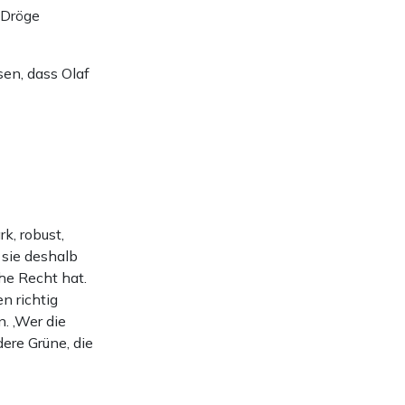
 Dröge
sen, dass Olaf
k, robust,
 sie deshalb
he Recht hat.
n richtig
. ‚Wer die
dere Grüne, die