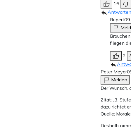
16
Antworte
Rupert
09
Mel
Brauchen 
fliegen d
2
Antwo
Peter Meyer
0
Melden
Der Wunsch, a
Zitat: „3. St
dazu richtet 
Quelle: Moral
Deshalb nimmt