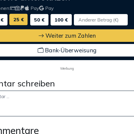
onen:
Pay
Pay
25 €
 €
50 €
100 €
Weiter zum Zahlen
Bank-Überweisung
Werbung
tar schreiben
mmentare