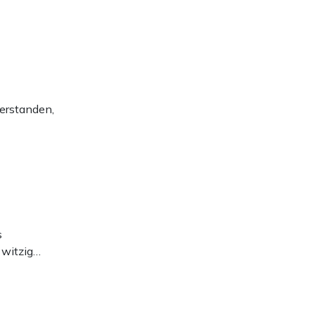
erstanden,
s
 witzig…