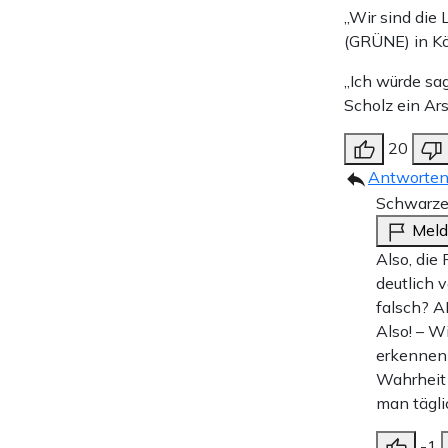
„Wir sind die 
(GRÜNE) in K
„Ich würde sag
Scholz ein Ar
20
Antworte
Schwarze
Mel
Also, die
deutlich 
falsch? A
Also! – W
erkennen 
Wahrheit 
man tägli
-1