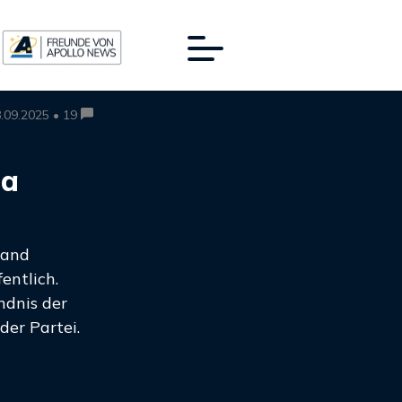
.09.2025 • 19
la
hand
entlich.
ändnis der
er Partei.