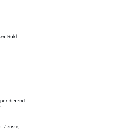
ei .Bald
espondierend
“
, Zensur,