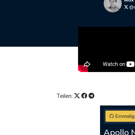
@m
Teilen:
Einmalig
Apollo 