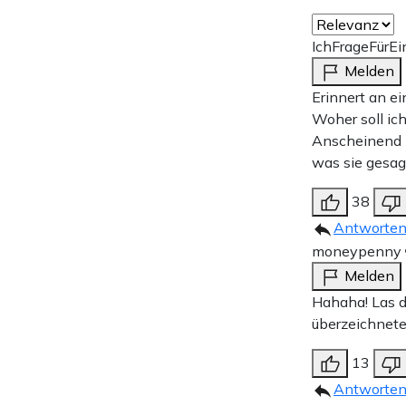
IchFrageFürE
Melden
Erinnert an e
Woher soll ich
Anscheinend h
was sie gesag
38
Antworte
moneypenny
Melden
Hahaha! Las d
überzeichnete
13
Antworte