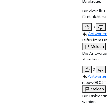
Bürokratie, …
Die aktuelle 
führt nicht zu
0
Antworte
Rufus from Fr
Melden
Die Antworten
streichen
0
Antworte
ropow
08.09.
Melden
Die Diskrepan
werden: