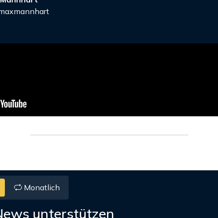
axmannhart
Monatlich
News unterstützen