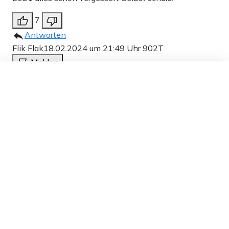
7
Antworten
Flik Flak
18.02.2024 um 21:49 Uhr
902T
Melden
Dieser Artikel ist kostenlos für alle –
Wansleben soll die Klappe halten, seine Einlassungen
dank
Freunden von Apollo News »
bringen keine neue Erkenntnis.
Darüber hinaus ist seine Vorderung, die jetzige Ampel-
Regierung müsse sich den Problemen stellen und
sofort loslegen, nichts weiter als Arschkriechertum der
untersten Kategorie.
6
Antworten
Kalabras
19.02.2024 um 09:52 Uhr
902T
Melden
Warum wundert mich das jetzt nicht?