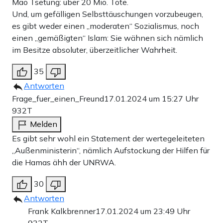
Mao Tsetung: über 20 Mio. Tote.
Und, um gefälligen Selbsttäuschungen vorzubeugen,
es gibt weder einen „moderaten“ Sozialismus, noch
einen „gemäßigten“ Islam: Sie wähnen sich nämlich
im Besitze absoluter, überzeitlicher Wahrheit.
35
Antworten
Frage_fuer_einen_Freund
17.01.2024 um 15:27 Uhr
932T
Melden
Es gibt sehr wohl ein Statement der wertegeleiteten
„Außenministerin“, nämlich Aufstockung der Hilfen für
die Hamas ähh der UNRWA.
30
Antworten
Frank Kalkbrenner
17.01.2024 um 23:49 Uhr
932T