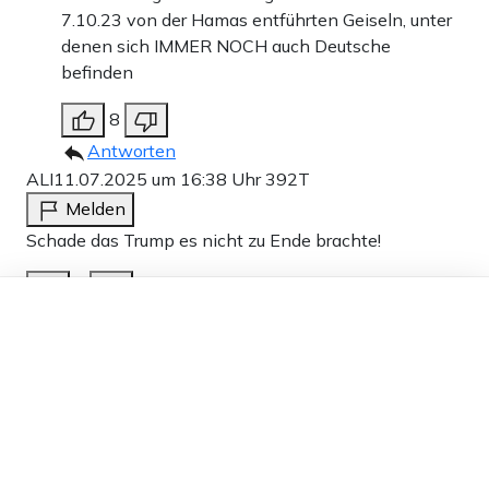
7.10.23 von der Hamas entführten Geiseln, unter
denen sich IMMER NOCH auch Deutsche
befinden
8
Antworten
ALI
11.07.2025 um 16:38 Uhr
392T
Melden
Schade das Trump es nicht zu Ende brachte!
2
Dieser Artikel ist kostenlos für alle –
Antworten
dank
Freunden von Apollo News »
hoppe
11.07.2025 um 17:37 Uhr
392T
Melden
Da gibts keine Kuscheljustiz für nicht Einheimische, für
Einheimische wohl auch nicht. Kein Wunder, wenn die
hier über unsere Polizei und Gerichte lachen.