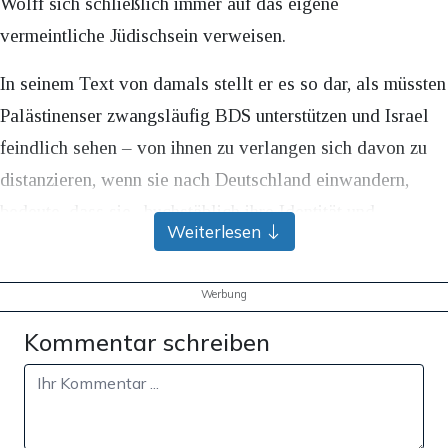
Wolff sich schließlich immer auf das eigene
vermeintliche Jüdischsein verweisen.
In seinem Text von damals stellt er es so dar, als müssten
Palästinenser zwangsläufig BDS unterstützen und Israel
feindlich sehen – von ihnen zu verlangen sich davon zu
distanzieren, wenn sie nach Deutschland einwandern,
bedeute, dass sie „buchstäblich ihre Identität und
Weiterlesen
Geschichte verleugnen“ müssten, so Wolff damals.
So ganz überrascht kann man von seiner Verteidigung
Werbung
radikaler Palästinenser nicht sein, wenn man auch liest,
Kommentar schreiben
mit wie viel Bewunderung Wolff über „Intersektionalität,
Black Feminism, Critical Whiteness und
Postkolonialismus“ schreibt.