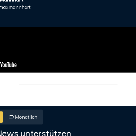
axmannhart
Monatlich
News unterstützen