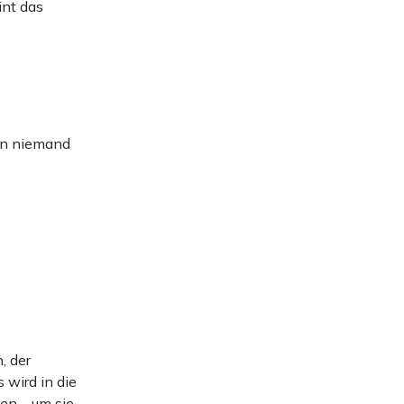
int das
en niemand
, der
 wird in die
en – um sie