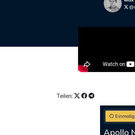
@m
Teilen:
Einmalig
Apollo 