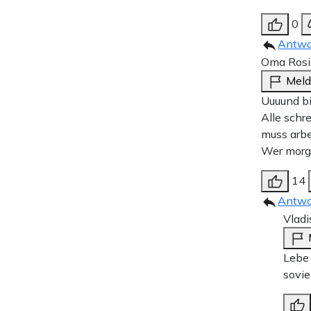
0
Antwo
Oma Rosi 
Mel
Uuuund bi
Alle schr
muss arbe
Wer morg
14
Antwo
Vladi
Lebe 
sovie