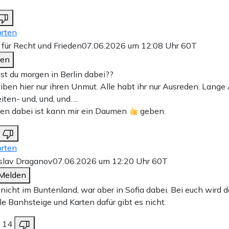
rten
für Recht und Frieden
07.06.2026 um 12:08 Uhr
60T
den
st du morgen in Berlin dabei??
eiben hier nur ihren Unmut. Alle habt ihr nur Ausreden. Lange 
iten- und, und, und….
en dabei ist kann mir ein Daumen
geben.
rten
slav Draganov
07.06.2026 um 12:20 Uhr
60T
Melden
nicht im Buntenland, war aber in Sofia dabei. Bei euch wird d
le Banhsteige und Karten dafür gibt es nicht.
14