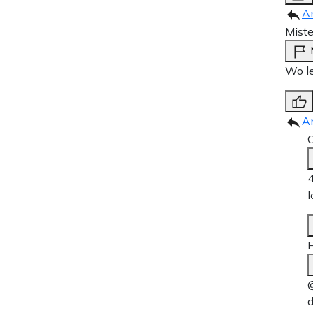
A
Mist
Wo l
A
O
4
I
F
@
d