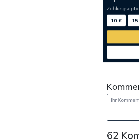
Zahlungsopti
10 €
15
Kommen
62 Ko