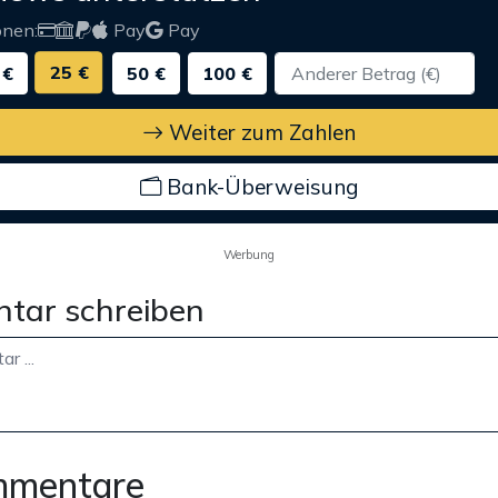
onen:
Pay
Pay
25 €
 €
50 €
100 €
Weiter zum Zahlen
Bank-Überweisung
Werbung
tar schreiben
mmentare