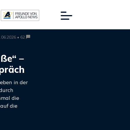
.06.2026 • 62
aße“ –
präch
eben in der
 durch
nmal die
 auf die