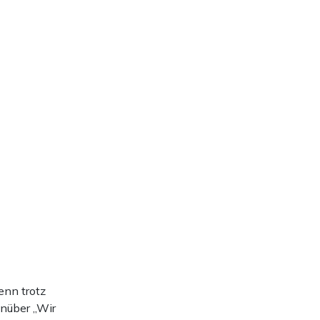
T
enn trotz
nüber „Wir