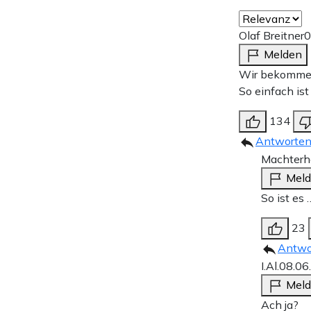
Olaf Breitner
0
Melden
Wir bekommen 
So einfach ist
134
Antworte
Machterha
Mel
So ist es
23
Antwo
I.Al.
08.06
Mel
Ach ja?