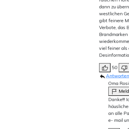
dann zu übern
westlichen Ge
gibt feinere 
Verbote, das 
Brandmarken u
wiederkommen, 
viel feiner al
Desinformation
50
Antworte
Oma Rosi 
Mel
Danke!!! 
häusliche
an alle P
e- mail u