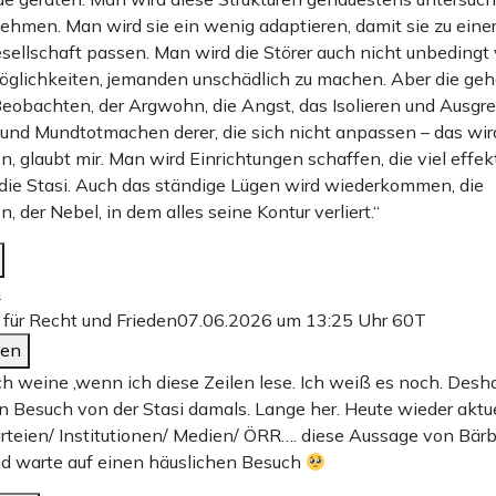
ehmen. Man wird sie ein wenig adaptieren, damit sie zu einer
sellschaft passen. Man wird die Störer auch nicht unbedingt 
Möglichkeiten, jemanden unschädlich zu machen. Aber die ge
Beobachten, der Argwohn, die Angst, das Isolieren und Ausgr
nd Mundtotmachen derer, die sich nicht anpassen – das wir
glaubt mir. Man wird Einrichtungen schaffen, die viel effekt
s die Stasi. Auch das ständige Lügen wird wiederkommen, die
, der Nebel, in dem alles seine Kontur verliert.“
n
für Recht und Frieden
07.06.2026 um 13:25 Uhr
60T
den
Ich weine ,wenn ich diese Zeilen lese. Ich weiß es noch. Desh
n Besuch von der Stasi damals. Lange her. Heute wieder aktuel
arteien/ Institutionen/ Medien/ ÖRR…. diese Aussage von Bär
nd warte auf einen häuslichen Besuch