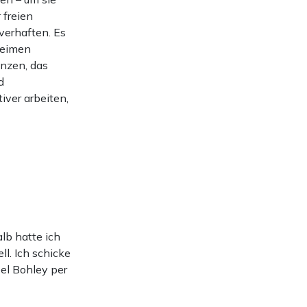
 freien
verhaften. Es
heimen
enzen, das
d
iver arbeiten,
alb hatte ich
l. Ich schicke
bel Bohley per