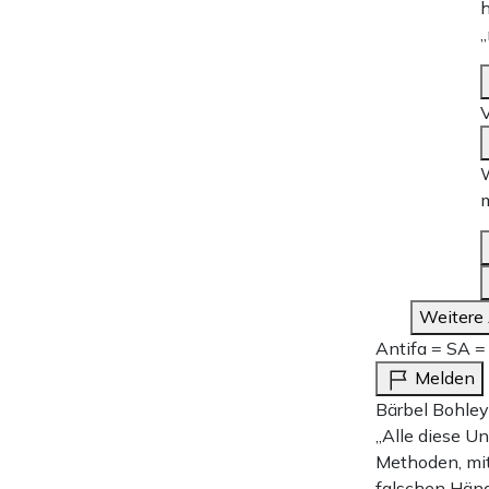
h
„
V
W
m
Weitere
Antifa = SA =
Melden
Bärbel Bohle
„Alle diese Un
Methoden, mit
falschen Händ