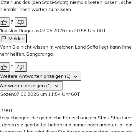
ätten uns das (den Stasi-Staat) niemals bieten lassen“, sche
niemals“ noch warten zu müssen.
7
ladislav Draganov
07.06.2026 um 20:58 Uhr
60T
Melden
enn Sie nicht wissen in welchen Land Sofia liegt kann Ihn
ehr helfen. Bangaranga!!
0
Weitere Antworten anzeigen (1)
 Antworten anzeigen (1)
 Sozen
07.06.2026 um 11:54 Uhr
60T
y 1991
tersuchungen, die gründliche Erforschung der Stasi-Strukturen
 denen sie gearbeitet haben und immer noch arbeiten, all das
e geraten. Man wird diese Strukturen genauestens untersuch