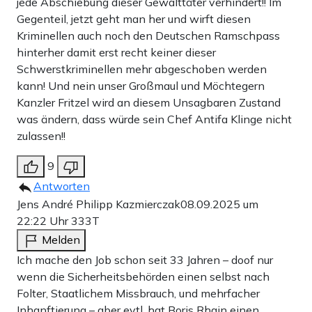
jede Abschiebung dieser Gewalttäter verhindert!! Im
Gegenteil, jetzt geht man her und wirft diesen
Kriminellen auch noch den Deutschen Ramschpass
hinterher damit erst recht keiner dieser
Schwerstkriminellen mehr abgeschoben werden
kann! Und nein unser Großmaul und Möchtegern
Kanzler Fritzel wird an diesem Unsagbaren Zustand
was ändern, dass würde sein Chef Antifa Klinge nicht
zulassen!!
9
Antworten
Jens André Philipp Kazmierczak
08.09.2025 um
22:22 Uhr
333T
Melden
Ich mache den Job schon seit 33 Jahren – doof nur
wenn die Sicherheitsbehörden einen selbst nach
Folter, Staatlichem Missbrauch, und mehrfacher
Inhanftierung – aber evtl. hat Boris Rhain einen