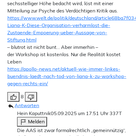
sechsstelliger Höhe bedacht wird, löst mit einer
Mitteilung zur Psyche des Verdächtigen Kritik aus.
https://www.welt.de/politik/deutschland/article68ba7
Liana-K-Diese-Organisation-verharmlost-die-
Zustaende-Empoerung-ueber-Aussage-von-
Stiftung.html
– blutrot ist nicht bunt… Aber immerhin –
der Workshop ist kostenlos. Nur die Realität kostet
Leben
https://apollo-news.net/aktuell-wie-immer-linkes-
buendnis-laedt-nach-tod-von-liana-k-zu-workshop-
gegen-rechts-ein/
8
Antworten
Hein Kaputtnik
05.09.2025 um 17:51 Uhr
337T
Melden
Die AAS ist zwar formalrechtlich „gemeinnützig“,