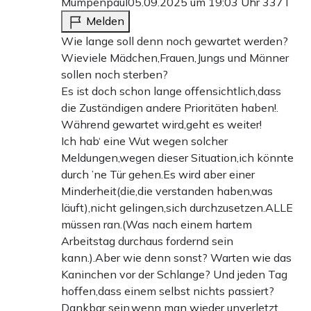
Mumpenpaul
05.09.2025 um 19:03 Uhr
337T
Melden
Wie lange soll denn noch gewartet werden?
Wieviele Mädchen,Frauen,Jungs und Männer
sollen noch sterben?
Es ist doch schon lange offensichtlich,dass
die Zuständigen andere Prioritäten haben!.
Während gewartet wird,geht es weiter!
Ich hab‘ eine Wut wegen solcher
Meldungen,wegen dieser Situation,ich könnte
durch ’ne Tür gehen.Es wird aber einer
Minderheit(die,die verstanden haben,was
läuft),nicht gelingen,sich durchzusetzen.ALLE
müssen ran.(Was nach einem hartem
Arbeitstag durchaus fordernd sein
kann.).Aber wie denn sonst? Warten wie das
Kaninchen vor der Schlange? Und jeden Tag
hoffen,dass einem selbst nichts passiert?
Dankbar sein,wenn man wieder unverletzt