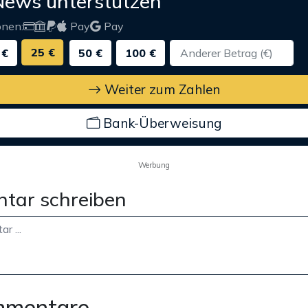
News unterstützen
onen:
Pay
Pay
25 €
 €
50 €
100 €
Weiter zum Zahlen
Bank-Überweisung
Werbung
tar schreiben
mmentare