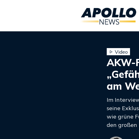
Video
AKW-Fi
„Gefäh
am We
Im Intervie
seine Exklu
wie grüne F
den großen 