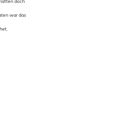
 hatten doch
aten war das
het,