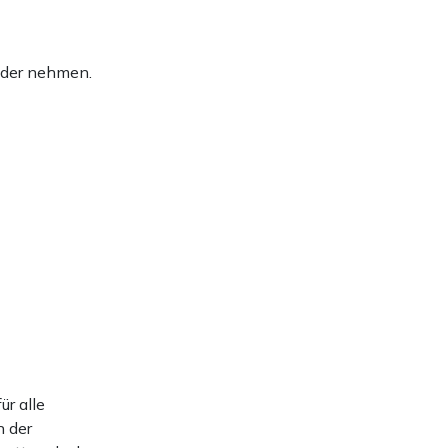
ieder nehmen.
r alle
n der