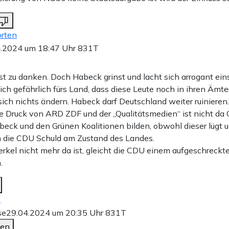
rten
4.2024 um 18:47 Uhr
831T
st zu danken. Doch Habeck grinst und lacht sich arrogant eins
lich gefährlich fürs Land, dass diese Leute noch in ihren Ämte
sich nichts ändern. Habeck darf Deutschland weiter ruinieren.
he Druck von ARD ZDF und der „Qualitätsmedien“ ist nicht d
beck und den Grünen Koalitionen bilden, obwohl dieser lügt u
h die CDU Schuld am Zustand des Landes.
Merkel nicht mehr da ist, gleicht die CDU einem aufgeschreck
.
n
se
29.04.2024 um 20:35 Uhr
831T
den