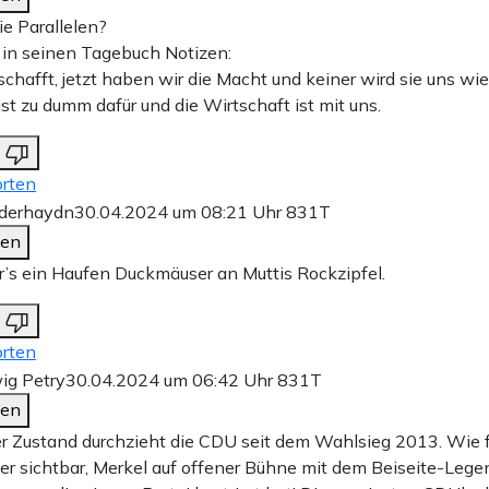
ie Parallelen?
in seinen Tagebuch Notizen:
schafft, jetzt haben wir die Macht und keiner wird sie uns w
ist zu dumm dafür und die Wirtschaft ist mit uns.
rten
fderhaydn
30.04.2024 um 08:21 Uhr
831T
den
’s ein Haufen Duckmäuser an Muttis Rockzipfel.
rten
ig Petry
30.04.2024 um 06:42 Uhr
831T
den
r Zustand durchzieht die CDU seit dem Wahlsieg 2013. Wie fü
r sichtbar, Merkel auf offener Bühne mit dem Beiseite-Lege