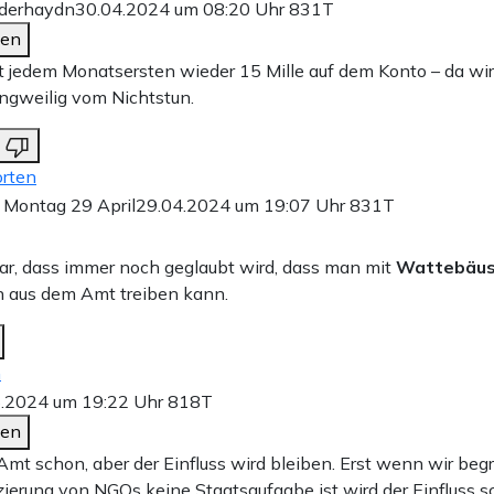
fderhaydn
30.04.2024 um 08:20 Uhr
831T
den
 mit jedem Monatsersten wieder 15 Mille auf dem Konto – da wi
angweilig vom Nichtstun.
rten
Montag 29 April
29.04.2024 um 19:07 Uhr
831T
bar, dass immer noch geglaubt wird, dass man mit
Wattebäu
 aus dem Amt treiben kann.
n
5.2024 um 19:22 Uhr
818T
den
mt schon, aber der Einfluss wird bleiben. Erst wenn wir begr
zierung von NGOs keine Staatsaufgabe ist wird der Einfluss 