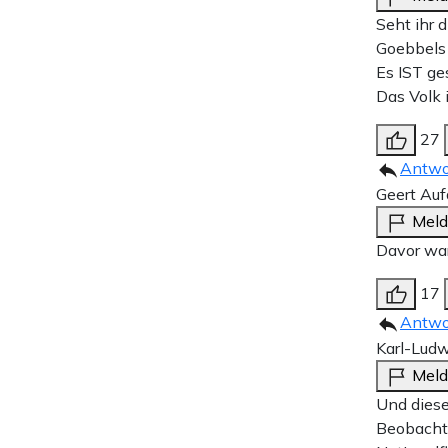
Seht ihr d
Goebbels 
Es IST ge
Das Volk 
27
Antwo
Geert Au
Mel
Davor war
17
Antwo
Karl-Ludw
Mel
Und diese
Beobachte