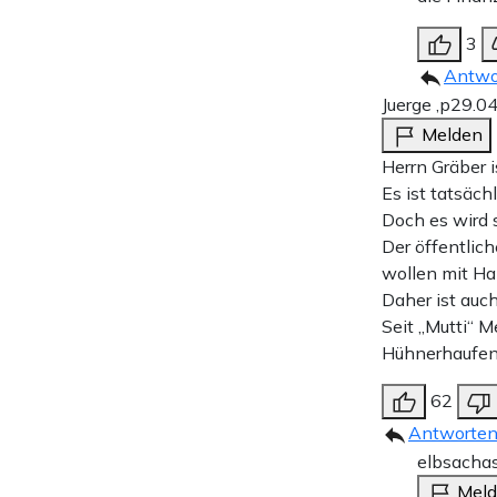
3
Antwo
Juerge ,p
29.0
Melden
Herrn Gräber i
Es ist tatsäch
Doch es wird 
Der öffentlic
wollen mit Ha
Daher ist auc
Seit „Mutti“ 
Hühnerhaufen
62
Antworte
elbsacha
Mel