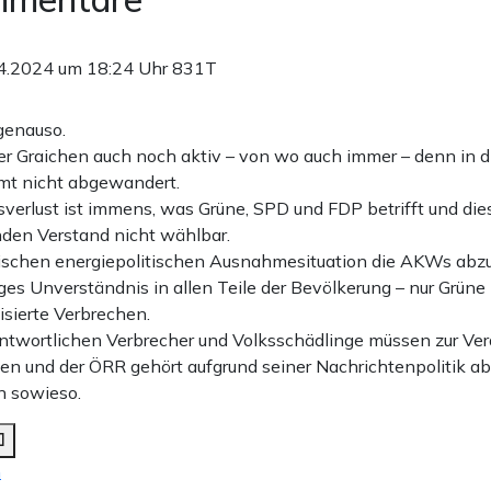
4.2024 um 18:24 Uhr
831T
genauso.
 der Graichen auch noch aktiv – von wo auch immer – denn in 
mmt nicht abgewandert.
sverlust ist immens, was Grüne, SPD und FDP betrifft und die
nden Verstand nicht wählbar.
orischen energiepolitischen Ausnahmesituation die AKWs abz
iges Unverständnis in allen Teile der Bevölkerung – nur Grün
isierte Verbrechen.
antwortlichen Verbrecher und Volksschädlinge müssen zur Ve
n und der ÖRR gehört aufgrund seiner Nachrichtenpolitik ab
 sowieso.
n