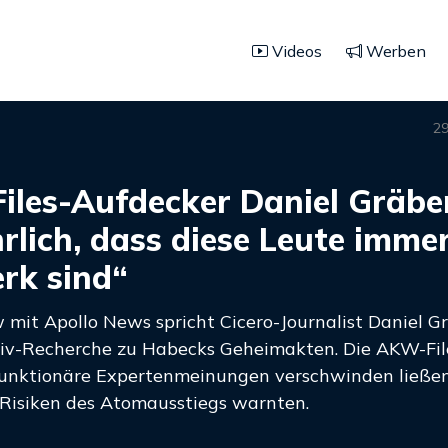
Videos
Werben
29
les-Aufdecker Daniel Gräbe
rlich, dass diese Leute imme
rk sind“
w mit Apollo News spricht Cicero-Journalist Daniel G
siv-Recherche zu Habecks Geheimakten. Die AKW-File
unktionäre Expertenmeinungen verschwinden ließen,
Risiken des Atomausstiegs warnten.