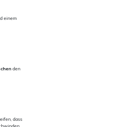
rd einem
schen
den
eifen, dass
schwinden.