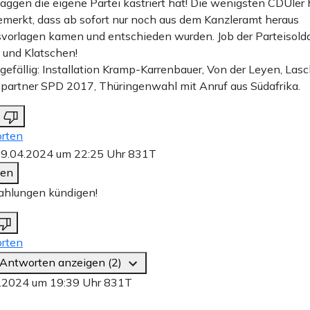
laggen die eigene Partei kastriert hat! Die wenigsten CDUler
merkt, dass ab sofort nur noch aus dem Kanzleramt heraus
vorlagen kamen und entschieden wurden. Job der Parteisold
und Klatschen!
 gefällig: Installation Kramp-Karrenbauer, Von der Leyen, Lasc
spartner SPD 2017, Thüringenwahl mit Anruf aus Südafrika.
rten
9.04.2024 um 22:25 Uhr
831T
den
ahlungen kündigen!
rten
 Antworten anzeigen (2)
.2024 um 19:39 Uhr
831T