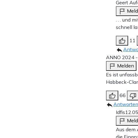
Geert Au
Mel
. . . und
schnell l
11
Antwo
ANNO 2024 - 
Melden
Es ist unfass
Habbeck-Clan
66
Antworte
Idfis
12.0
Mel
Aus dem A
die Finan