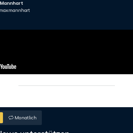
 Mannhart
axmannhart
Monatlich