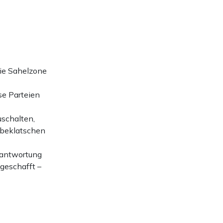
die Sahelzone
se Parteien
uschalten,
e beklatschen
rantwortung
geschafft –