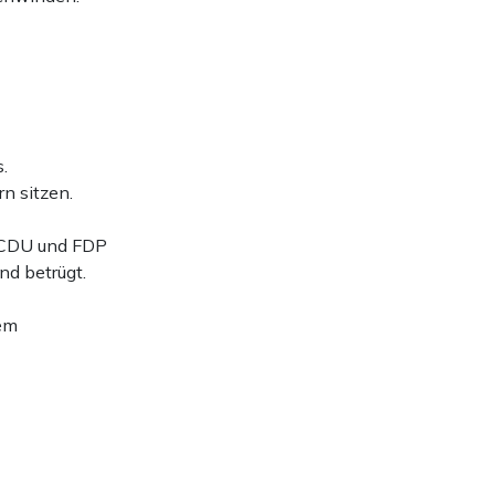
.
rn sitzen.
a CDU und FDP
nd betrügt.
tem