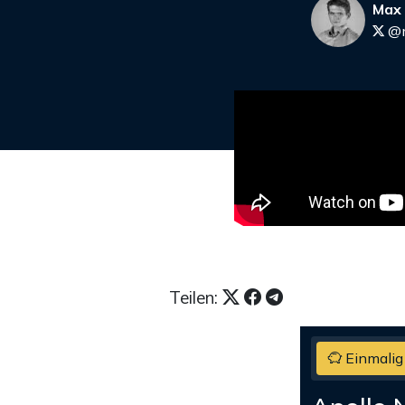
Max
@m
Teilen:
Einmalig