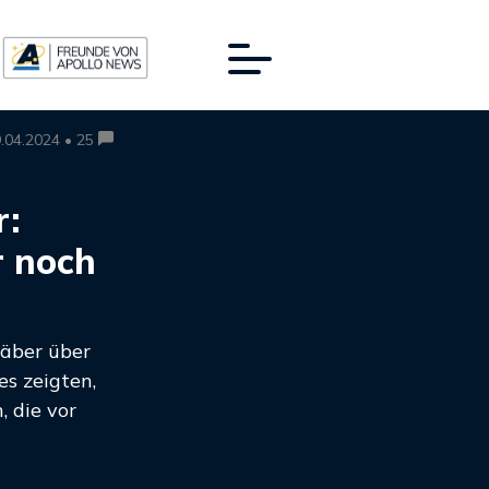
.04.2024 • 25
r:
r noch
räber über
s zeigten,
 die vor