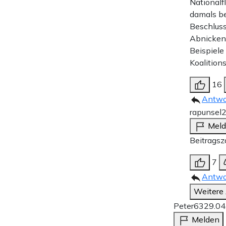
Nationalf
damals be
Beschluss
Abnicken 
Beispiele
Koalition
16
Antwo
rapunsel
2
Mel
Beitragsz
7
Antwo
Weitere
Peter63
29.04
Melden