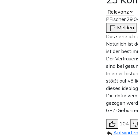
PFischer,
29.0
Melden
Das sehe ich 
Natürlich ist
ist der besti
Der Vertrauen
sind bei gesu
In einer hist
stößt auf völl
dieses ideolog
Die dafür ver
gezogen werde
GEZ-Gebühren
104
Antworte