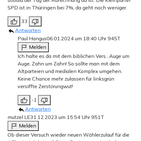
sobald der Tag der Abrechnung da ist. Die Kleinpartei
SPD ist in Thüringen bei 7%, da geht noch weniger.
33
Antworten
Paul Hangus
06.01.2024 um 18:40 Uhr
945T
Melden
Ich halte es da mit dem biblichen Vers…Auge um
Auge, Zahn um Zahn! So sollte man mit dem
Altparteien und medialen Komplex umgehen.
Keine Chance mehr zulassen für linksgrün
versiffte Zerstörungwut!
-1
Antworten
mutzel LE
31.12.2023 um 15:54 Uhr
951T
Melden
Ob dieser Versuch wieder neuen Wählerzulauf für die