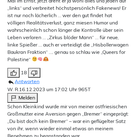
Mal im Ernst, jetzt dreht er ja wohl alles und jeden auf
„links“ und verbreitet höchstpersönlich Fakenews! Er
ist nur noch lächerlich … wer den gut findet hat
völligen Realitätsverlust, ganz miesen Humor und
wahrscheinlich schon länger die Kontrolle über sein
Leben verloren … „Zirkus blöder Mann“ … für neue,
linke Spießer … auch er verteidigt die „Hisbollerwagen
Baukran Fraktion“ …. genau so schlau wie „Queers for
Palestine“
18
Antworten
W. R.
16.12.2023 um 17:02 Uhr
965T
Melden
Schon Kleinkind wurde mir von meiner ostfriesischen
Großmutter eine Aversion gegen „Bremer“ eingeprägt:
„Du bist doch kein Bremer“ – war ein geflügelter Satz
von ihr, wenn wieder einmal etwas an meinem
Benehmen zu beanstanden war.