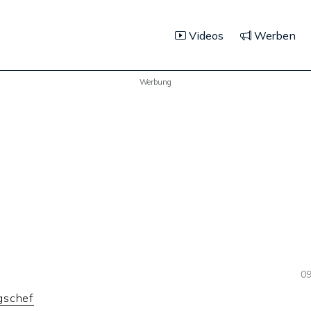
Videos
Werben
Werbung
09
gschef