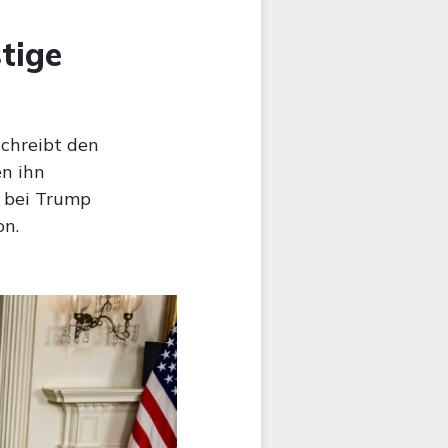
stige
chreibt den
en ihn
s bei Trump
on.