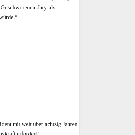
r Geschworenen-Jury als
 würde.“
dent mit weit über achtzig Jahren
skraft erfordert.“