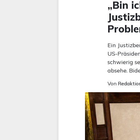
„Bin i
Justiz
Proble
Ein Justizb
US-Präsiden
schwierig s
absehe. Bide
Von
Redaktio