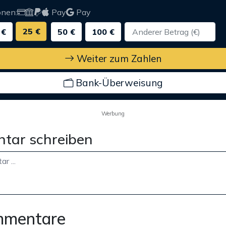
onen:
Pay
Pay
25 €
 €
50 €
100 €
Weiter zum Zahlen
Bank-Überweisung
Werbung
tar schreiben
mmentare