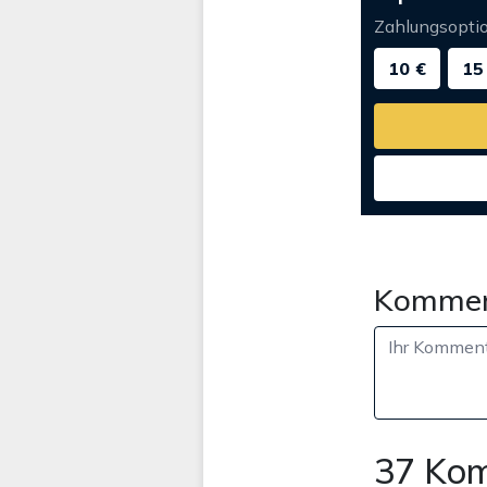
Zahlungsopti
10 €
15
Kommen
37 Ko