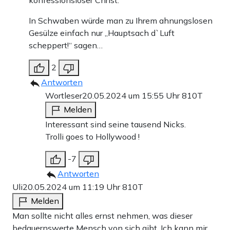
Apollo News unterstützen
In Schwaben würde man zu Ihrem ahnungslosen
Zahlungsoptionen:
Pay
Pay
Gesülze einfach nur „Hauptsach d`Luft
25 €
10 €
15 €
50 €
100 €
scheppert!“ sagen…
2
Antworten
Weiter zum Zahlen
Wortleser
20.05.2024 um 15:55 Uhr
810T
Melden
Bank-Überweisung
Interessant sind seine tausend Nicks.
Trolli goes to Hollywood !
-7
Antworten
Uli
20.05.2024 um 11:19 Uhr
810T
Melden
Man sollte nicht alles ernst nehmen, was dieser
bedauernswerte Mensch von sich gibt. Ich kann mir