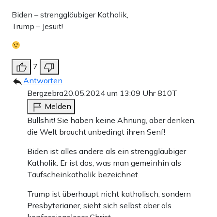
Kennedy, Neffe von John F. Kennedy, präsentiert sich
Biden – strenggläubiger Katholik,
nämlich als eine parteiunabhängige Alternative zu den
Trump – Jesuit!
beiden altbekannten Gesichtern.
Auch Debatten lediglich zwischen Trump und Biden
7
werden wohl viel zu bieten haben, sollten sie nicht wie
Antworten
2020 im Chaos enden. Trotz des frühen Datums haben
Bergzebra
20.05.2024 um 13:09 Uhr
810T
beide Kontrahenten hier die Chance, die Richtung für den
Melden
Rest der Kampagne vorzugeben.
Bullshit! Sie haben keine Ahnung, aber denken,
die Welt braucht unbedingt ihren Senf!
Biden ist alles andere als ein strenggläubiger
Teilen:
Zu den Kommentaren (10)
Katholik. Er ist das, was man gemeinhin als
Taufscheinkatholik bezeichnet.
Trump ist überhaupt nicht katholisch, sondern
Einmalig
Monatlich
Presbyterianer, sieht sich selbst aber als
konfessionsloser Christ.