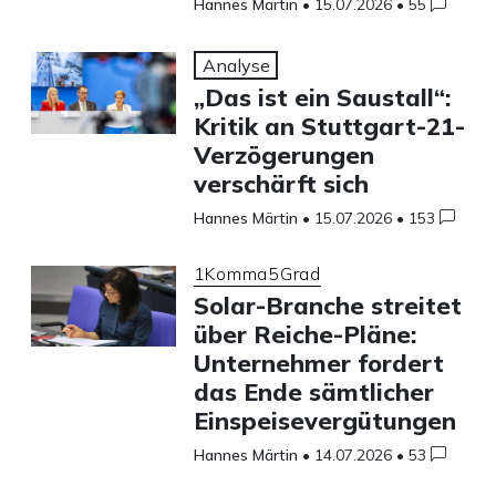
Hannes Märtin
•
15.07.2026
•
55
Analyse
„Das ist ein Saustall“:
Kritik an Stuttgart-21-
Verzögerungen
verschärft sich
Hannes Märtin
•
15.07.2026
•
153
1Komma5Grad
Solar-Branche streitet
über Reiche-Pläne:
Unternehmer fordert
das Ende sämtlicher
Einspeisevergütungen
Hannes Märtin
•
14.07.2026
•
53