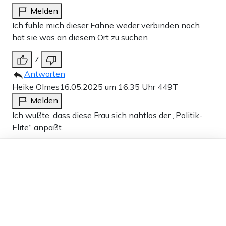
Melden
Ich fühle mich dieser Fahne weder verbinden noch
hat sie was an diesem Ort zu suchen
7
Antworten
Heike Olmes
16.05.2025 um 16:35 Uhr
449T
Melden
Ich wußte, dass diese Frau sich nahtlos der „Politik-
Elite“ anpaßt.
Dieser Artikel ist kostenlos für alle –
40
dank
Freunden von Apollo News »
Antworten
egon samu
16.05.2025 um 22:00 Uhr
449T
Melden
Weinkönigin a.D.