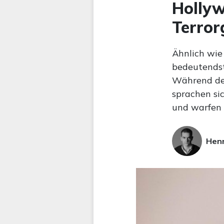
Hollyw
Terror
Ähnlich wie
bedeutendst
Während der
sprachen si
und warfen 
Hen