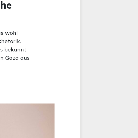
che
as wohl
hetorik.
s bekannt,
in Gaza aus