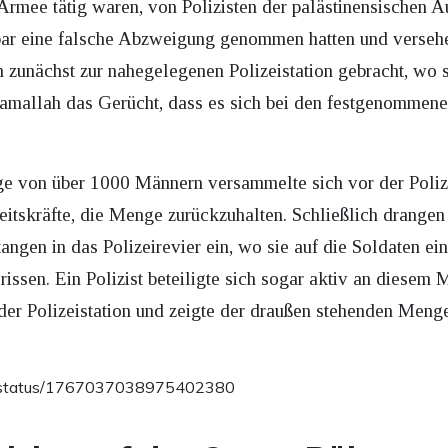
r Armee tätig waren, von Polizisten der palästinensische
bar eine falsche Abzweigung genommen hatten und verseh
zunächst zur nahegelegenen Polizeistation gebracht, wo s
 Ramallah das Gerücht, dass es sich bei den festgenommen
e von über 1000 Männern versammelte sich vor der Poli
heitskräfte, die Menge zurückzuhalten. Schließlich drange
gen in das Polizeirevier ein, wo sie auf die Soldaten ei
issen. Ein Polizist beteiligte sich sogar aktiv an diesem
 der Polizeistation und zeigte der draußen stehenden Meng
og/status/1767037038975402380