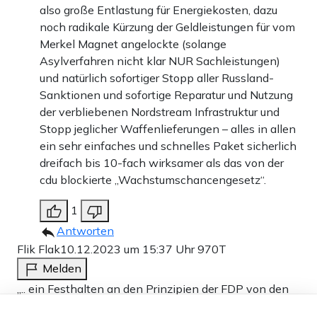
also große Entlastung für Energiekosten, dazu
noch radikale Kürzung der Geldleistungen für vom
Merkel Magnet angelockte (solange
Asylverfahren nicht klar NUR Sachleistungen)
und natürlich sofortiger Stopp aller Russland-
Sanktionen und sofortige Reparatur und Nutzung
der verbliebenen Nordstream Infrastruktur und
Stopp jeglicher Waffenlieferungen – alles in allen
ein sehr einfaches und schnelles Paket sicherlich
dreifach bis 10-fach wirksamer als das von der
cdu blockierte „Wachstumschancengesetz“.
1
Antworten
Flik Flak
10.12.2023 um 15:37 Uhr
970T
Melden
„.. ein Festhalten an den Prinzipien der FDP von den
Wählern sicherlich honoriert werden würde.“
Dieser Artikel ist kostenlos für alle –