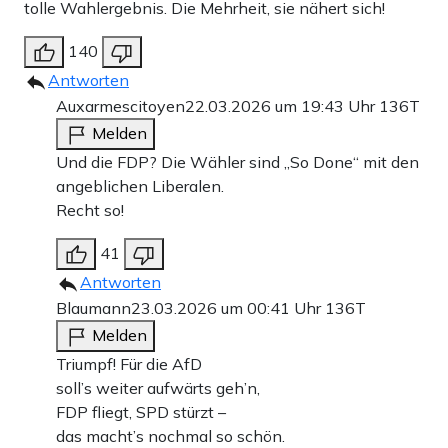
tolle Wahlergebnis. Die Mehrheit, sie nähert sich!
140
Antworten
Auxarmescitoyen
22.03.2026 um 19:43 Uhr
136T
Melden
Und die FDP? Die Wähler sind „So Done“ mit den
angeblichen Liberalen.
Recht so!
41
Antworten
Blaumann
23.03.2026 um 00:41 Uhr
136T
Melden
Triumpf! Für die AfD
soll’s weiter aufwärts geh’n,
FDP fliegt, SPD stürzt –
das macht’s nochmal so schön.