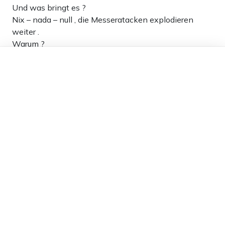
Und was bringt es ?
Nix – nada – null , die Messeratacken explodieren
weiter .
Warum ?
Dieser Artikel ist kostenlos für alle –
Ganz einfach , die Verbrecher und Ganvoven freuen
dank
Freunden von Apollo News »
sich über noch mehr Verbote !!!
Um so SICHERER können sie Verbrechen begehen !!!!
Sie wollen Opfer und keine Gegner !!!!
Bei unseren Politikdarstellern auch kein Wunder . . . .
5
Antworten
Schutz für die ganze Familie
14.07.2025 um 09:39 Uhr
389T
Melden
Kann man einer Stadt wie Berlin eigentlich verkaufen
zum Beispiel an Qatar oder so? Offensichtlich ist das
Interesse der politischen und religiösen Einflussnahme