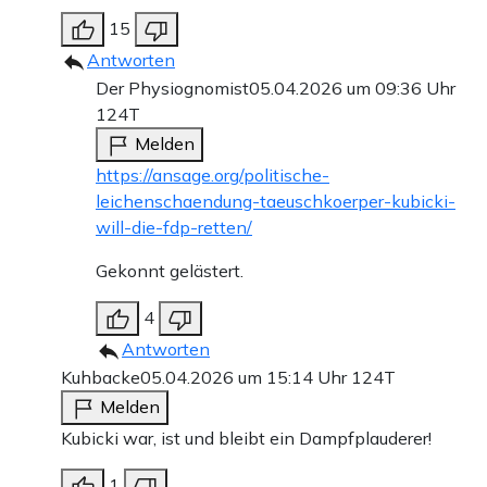
15
Antworten
Der Physiognomist
05.04.2026 um 09:36 Uhr
124T
Melden
https://ansage.org/politische-
leichenschaendung-taeuschkoerper-kubicki-
will-die-fdp-retten/
Gekonnt gelästert.
4
Antworten
Kuhbacke
05.04.2026 um 15:14 Uhr
124T
Melden
Kubicki war, ist und bleibt ein Dampfplauderer!
1