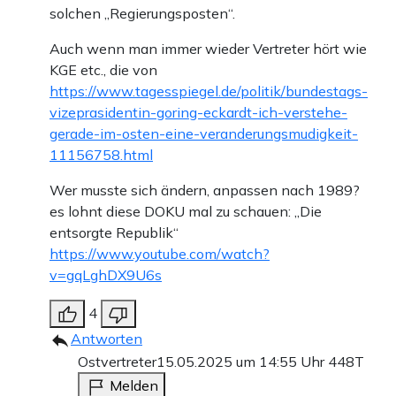
solchen „Regierungsposten“.
Auch wenn man immer wieder Vertreter hört wie
KGE etc., die von
https://www.tagesspiegel.de/politik/bundestags-
vizeprasidentin-goring-eckardt-ich-verstehe-
gerade-im-osten-eine-veranderungsmudigkeit-
11156758.html
Wer musste sich ändern, anpassen nach 1989?
es lohnt diese DOKU mal zu schauen: „Die
entsorgte Republik“
https://www.youtube.com/watch?
v=gqLghDX9U6s
4
Antworten
Ostvertreter
15.05.2025 um 14:55 Uhr
448T
Melden