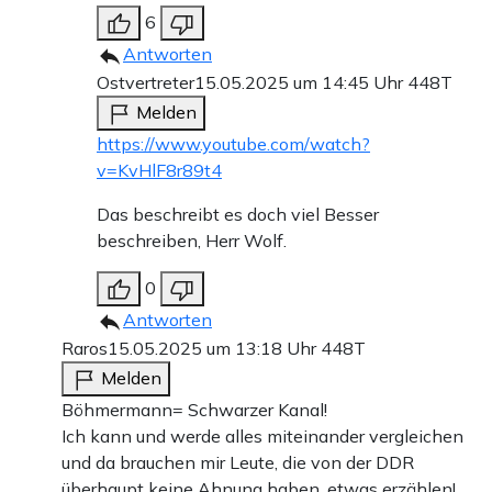
6
Antworten
Ostvertreter
15.05.2025 um 14:45 Uhr
448T
Melden
https://www.youtube.com/watch?
v=KvHlF8r89t4
Das beschreibt es doch viel Besser
beschreiben, Herr Wolf.
0
Antworten
Raros
15.05.2025 um 13:18 Uhr
448T
Melden
Böhmermann= Schwarzer Kanal!
Ich kann und werde alles miteinander vergleichen
und da brauchen mir Leute, die von der DDR
überhaupt keine Ahnung haben, etwas erzählen!