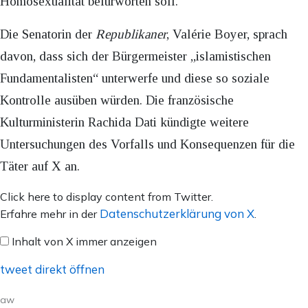
Homosexualität befürworten soll.
Die Senatorin der
Republikaner
, Valérie Boyer, sprach
davon, dass sich der Bürgermeister „islamistischen
Fundamentalisten“ unterwerfe und diese so soziale
Kontrolle ausüben würden. Die französische
Kulturministerin Rachida Dati kündigte weitere
Untersuchungen des Vorfalls und Konsequenzen für die
Täter auf X an.
Inhalt
Click here to display content from Twitter.
von
Datenschutzerklärung von X
Erfahre mehr in der
.
X
Inhalt von X immer anzeigen
anzeigen
tweet direkt öffnen
aw