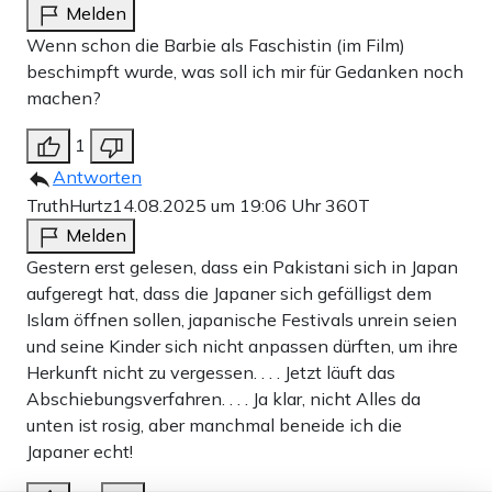
Melden
Wenn schon die Barbie als Faschistin (im Film)
beschimpft wurde, was soll ich mir für Gedanken noch
machen?
1
Antworten
TruthHurtz
14.08.2025 um 19:06 Uhr
360T
Melden
Gestern erst gelesen, dass ein Pakistani sich in Japan
aufgeregt hat, dass die Japaner sich gefälligst dem
Islam öffnen sollen, japanische Festivals unrein seien
und seine Kinder sich nicht anpassen dürften, um ihre
Herkunft nicht zu vergessen. . . . Jetzt läuft das
Abschiebungsverfahren. . . . Ja klar, nicht Alles da
unten ist rosig, aber manchmal beneide ich die
Dieser Artikel ist kostenlos für alle –
Japaner echt!
dank
Freunden von Apollo News »