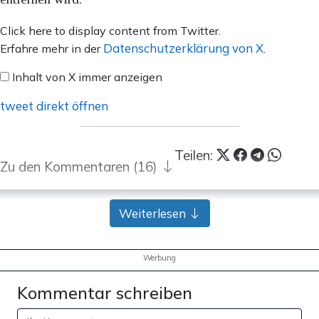
Inhalt
Click here to display content from Twitter.
von
Datenschutzerklärung von X
Erfahre mehr in der
.
X
Inhalt von X immer anzeigen
anzeigen
tweet direkt öffnen
Teilen:
Zu den Kommentaren (16)
Weiterlesen
Einmalig
Monatlich
Apollo News unterstützen
Werbung
Zahlungsoptionen:
Pay
Pay
Kommentar schreiben
25 €
10 €
15 €
50 €
100 €