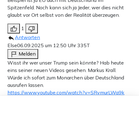
Spitzenfeld. Noch kann sich ja Jeder, wer dies nicht
glaubt vor Ort selbst von der Realität überzeugen.
1
Antworten
Else
06.09.2025 um 12:50 Uhr
335T
Melden
Wisst ihr wer unser Trump sein könnte? Hab heute
eins seiner neuen Videos gesehen. Markus Krall.
Würde ich sofort zum Monarchen über Deutschland
ausrufen lassen.
https://www.youtube.com/watch?v=SRvmurLWa9k
wird bestimmt auch wieder gesperrt der
Dieser Artikel ist kostenlos für alle –
Kommentar…..*augenroll. Kam das Wort Monarchie
dank
Freunden von Apollo News »
drin vor.
0
Antworten