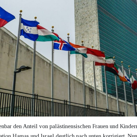
enbar den Anteil von palästinensischen Frauen und Kinder
tion Hamas und Israel deutlich nach unten korrigiert. Nun