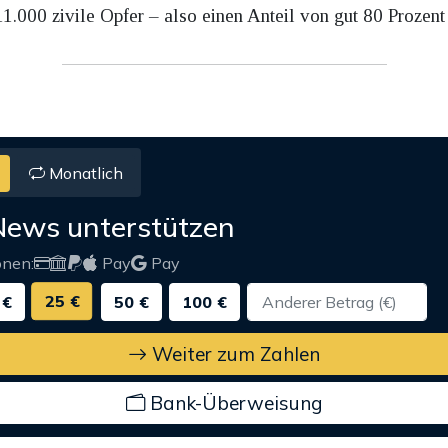
.000 zivile Opfer – also einen Anteil von gut 80 Prozent 
Monatlich
News unterstützen
onen:
Pay
Pay
25 €
 €
50 €
100 €
Weiter zum Zahlen
Bank-Überweisung