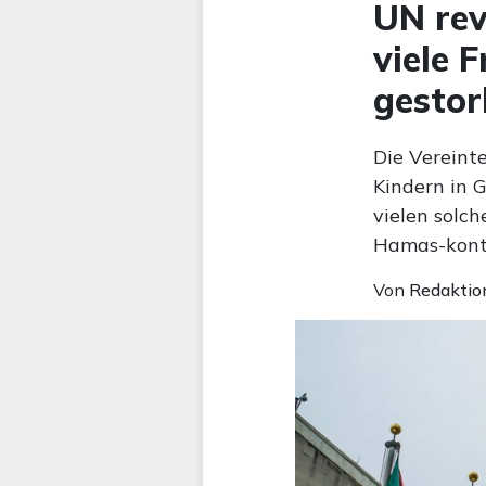
UN rev
viele 
gesto
Die Vereint
Kindern in 
vielen solch
Hamas-kontr
Von
Redaktio