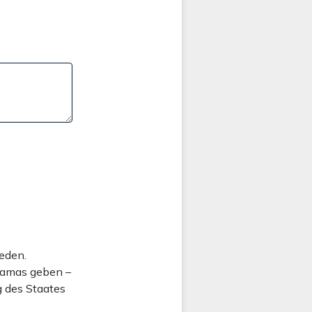
eden.
 Hamas geben –
g des Staates