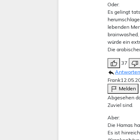
Oder:
Es gelingt tat
herumschlagen
lebenden Mens
brainwashed, 
würde ein ext
Die arabischen
37
Antworte
Frank
12.05.2
Melden
Abgesehen da
Zuviel sind.
Aber:
Die Hamas hat
Es ist hinreic