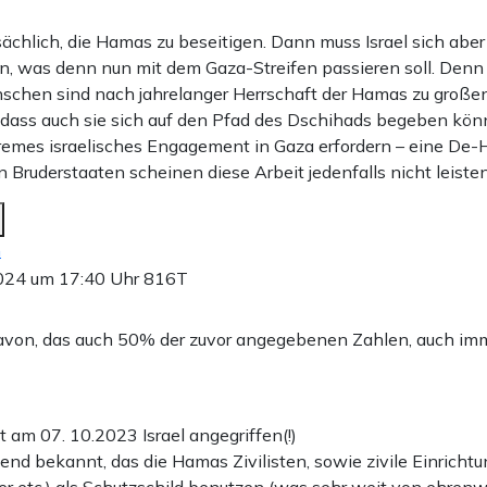
sächlich, die Hamas zu beseitigen. Dann muss Israel sich aber
, was denn nun mit dem Gaza-Streifen passieren soll. Denn 
chen sind nach jahrelanger Herrschaft der Hamas zu großen 
dass auch sie sich auf den Pfad des Dschihads begeben kön
remes israelisches Engagement in Gaza erfordern – eine De-
 Bruderstaaten scheinen diese Arbeit jedenfalls nicht leisten
n
024 um 17:40 Uhr
816T
von, das auch 50% der zuvor angegebenen Zahlen, auch i
 am 07. 10.2023 Israel angegriffen(!)
hend bekannt, das die Hamas Zivilisten, sowie zivile Einricht