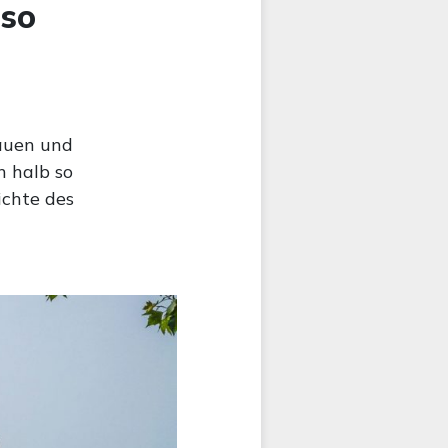
 so
rauen und
n halb so
ichte des