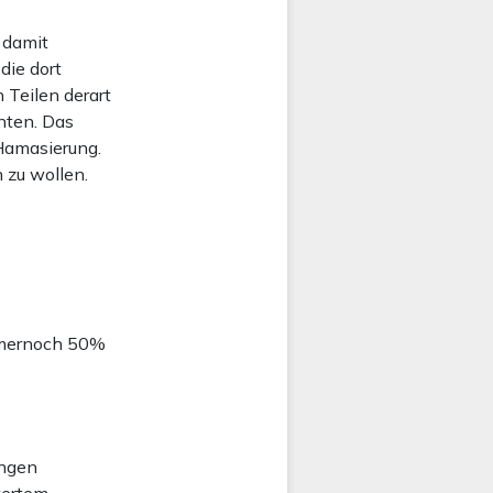
 damit
die dort
Teilen derart
nten. Das
Hamasierung.
 zu wollen.
mmernoch 50%
ungen