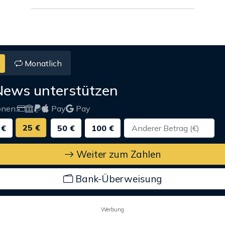
Monatlich
News unterstützen
onen:
Pay
Pay
25 €
 €
50 €
100 €
Weiter zum Zahlen
Bank-Überweisung
Werbung