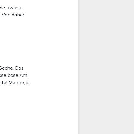
USA sowieso
. Von daher
 Sache. Das
böse böse Ami
te! Menno, is