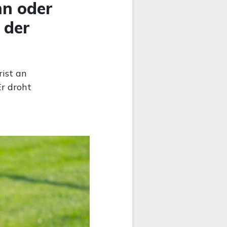
hn oder
 der
ist an
Er droht