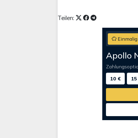
Teilen:
Einmalig
Apollo 
Zahlungsopti
10 €
15