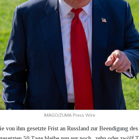
IMAGO/ZUMA Press Wire
e von ihm gesetzte Frist an Russland zur Beendigung des 
angesetzten 50 Tage bleibe nun nur noch „zehn oder zwölf