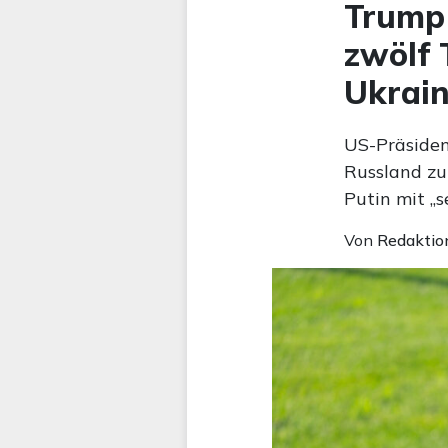
Trump 
zwölf 
Ukrai
US-Präsiden
Russland zu
Putin mit „s
Von
Redaktio