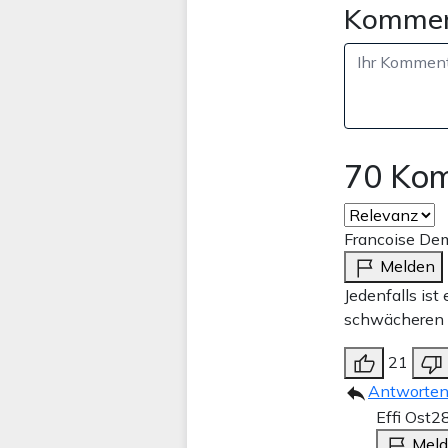
Kommen
70 Ko
Francoise De
Melden
Jedenfalls ist
schwächeren S
21
Antworte
Effi Ost
28
Mel