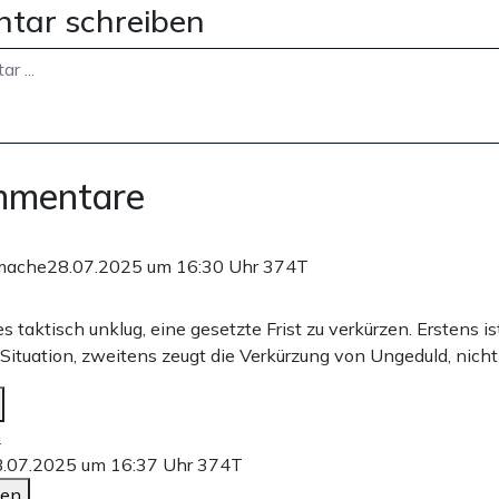
tar schreiben
mmentare
mache
28.07.2025 um 16:30 Uhr
374T
 es taktisch unklug, eine gesetzte Frist zu verkürzen. Erstens i
ituation, zweitens zeugt die Verkürzung von Ungeduld, nich
n
.07.2025 um 16:37 Uhr
374T
den