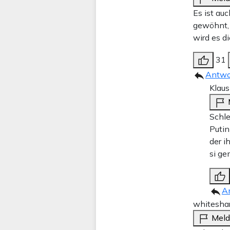
Es ist au
gewöhnt, 
wird es d
31
Antwo
Klaus
Schle
Putin
der i
si ge
A
whitesha
Mel