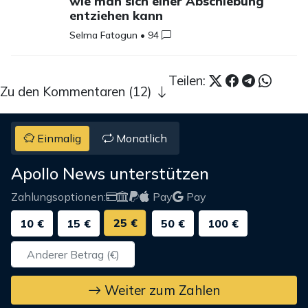
wie man sich einer Abschiebung
entziehen kann
Selma Fatogun
•
94
Teilen:
Zu den Kommentaren (12)
Einmalig
Monatlich
Apollo News unterstützen
Zahlungsoptionen:
Pay
Pay
25 €
10 €
15 €
50 €
100 €
Weiter zum Zahlen