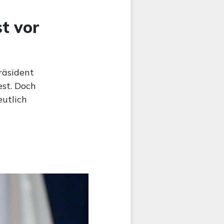
t vor
räsident
est. Doch
eutlich