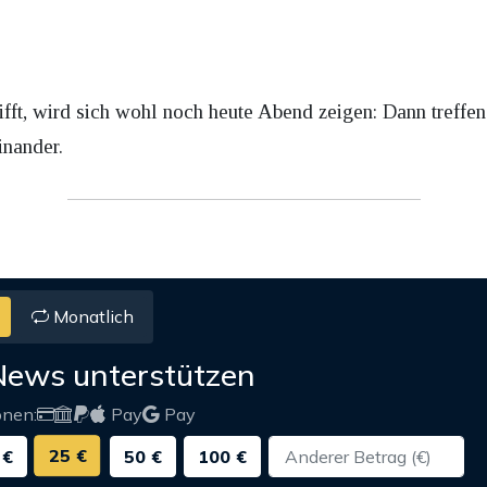
fft, wird sich wohl noch heute Abend zeigen: Dann treffe
inander.
Monatlich
News unterstützen
onen:
Pay
Pay
25 €
 €
50 €
100 €