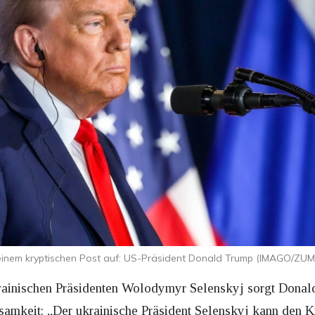
t einem kryptischen Post auf: US-Präsident Donald Trump (IMAGO/ZUM
rainischen Präsidenten Wolodymyr Selenskyj sorgt Donal
samkeit: „Der ukrainische Präsident Selenskyj kann den Kr