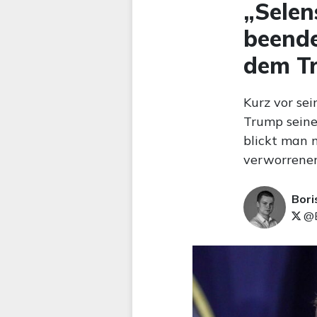
„Selen
beende
dem Tr
Kurz vor se
Trump seine
blickt man n
verworrener
Bori
@B