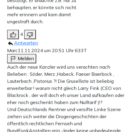
bestätigt. Er brauchte z.B. nur zu
behaupten, er könnte sich nicht
mehr erinnern und kam damit
ungestraft durch.
4
Antworten
Marc
11.11.2024 um 20:51 Uhr
633T
Melden
Auch der neue Kanzler wird uns verachten nach
Belieben : Söder, Merz ,Habeck, Faeser Baerbock ,
Lauterbach ,Pistorius ?! Die Gruselliste ist beliebig
erweiterbar ! warum nicht gleich Larry Fink (CEO von
Blackrock , der will doch eh unser Land aufkaufen oder
eher noch geschenkt haben zum Nulltarif )!?
Und Deutschlands Rentner und versifte Linke Szene
ziehen sich weiter die Drogengeschichten der
öffentlich rechtlichen Fernseh und
RundFunkAnstalten rein -leider keine unbedeutende