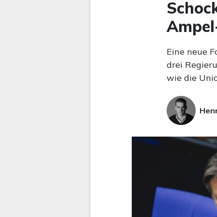
Schock
Ampel-
Eine neue F
drei Regier
wie die Unio
Hen