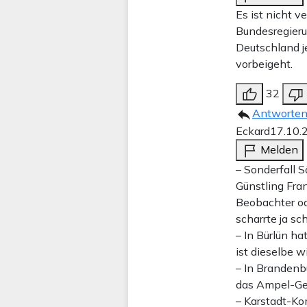
Es ist nicht 
Bundesregierun
Deutschland j
vorbeigeht.
32
Antworte
Eckard
17.10.
Melden
– Sonderfall 
Günstling Fra
Beobachter od
scharrte ja sc
– In Bürlün ha
ist dieselbe w
– In Brandenb
das Ampel-Geh
– Karstadt-K