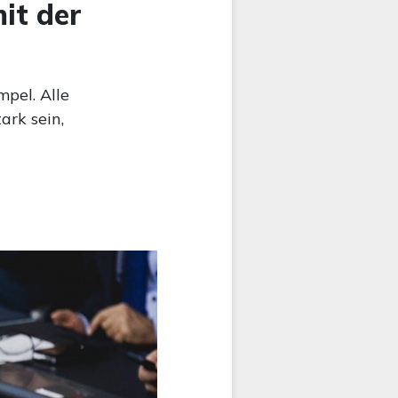
it der
pel. Alle
rk sein,