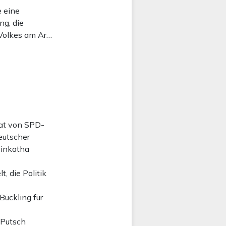
e eine
ng, die
 Volkes am Ar…
tat von SPD-
eutscher
sinkatha
, die Politik
ückling für
-Putsch