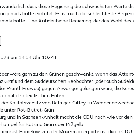
verwunderlich dass diese Regierung die schwächsten Werte di
g jemals hatte einfährt. Es ist auch die schlechteste Regieru
emals hatte. Eine Antideutsche Regierung, der das Wohl des
n
2023 um 14:54 Uhr
1024T
Söder wäre gern zu den Grünen geschwenkt, wenn das Atten
nz Graf und dem Süddeutschen Beobachter (oder auch Sudeld
er Prantl-Prawda) gegen Aiwanger gelungen wäre, die Kero
hon mit den teuflischen Hufen
t der Kalifatsvorsitz von Betrüger-Giffey zu Wegner gewechselt
ie unter Rot-Blutrot-Grün
urg und in Sachsen-Anhalt macht die CDU nach wie vor den B
ampel für Rot und Grün oder Pißgelb
ommunist Ramelow von der Mauermörderpartei ist durch CDU