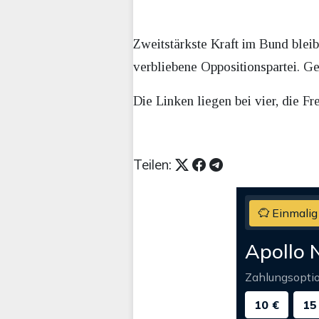
Zweitstärkste Kraft im Bund bleib
verbliebene Oppositionspartei. G
Die Linken liegen bei vier, die Fr
Teilen:
Einmalig
Apollo 
Zahlungsopti
10 €
15