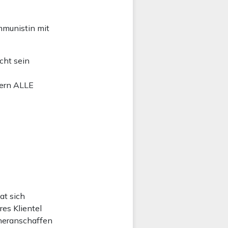
mmunistin mit
cht sein
uern ALLE
at sich
es Klientel
 heranschaffen