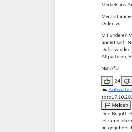
Merkels ins A
Merz ist imme
Orden zu.
Mit anderen W
ändert sich: 
Dafür würden 
Altparteien, B
Nur AfD!
24
Antworte
soso
17.10.20
Melden
Den Begriff „
letztendlich 
aufgegeben, d