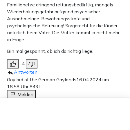
Familienehre dringend rettungsbedürftig, mangels
Wiederholungsgefahr aufgrund psychischer
Ausnahmelage: Bewährungsstrafe und
psychologische Betreuung! Sorgerecht für die Kinder
natürlich beim Vater. Die Mutter kommt ja nicht mehr
in Frage.
Bin mal gespannt, ob ich da richtig liege.
-4
Antworten
Gaylord of the German Gaylands
16.04.2024 um
18:58 Uhr
843T
Melden
Da wird sich der Richter wohl etwas einfallen lassen
Dieser Artikel ist kostenlos für alle –
dank
Freunden von Apollo News »
müssen, um das Goldstück vor dem Null-Sterne-Hotel
bewahren zu müssen. Oder vielleicht auch nicht. So
issa numa, nä, dat kamma doch niemam zum Vowurf