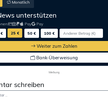
Monatlich
News unterstützen
onen:
Pay
Pay
25 €
 €
50 €
100 €
Weiter zum Zahlen
Bank-Überweisung
Werbung
tar schreiben