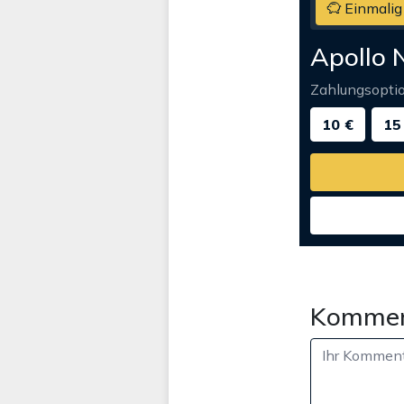
Einmalig
Apollo 
Zahlungsopti
10 €
15
Kommen