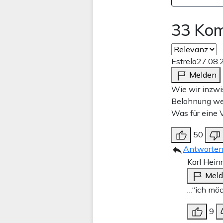
33 Ko
Estrela
27.08.
Melden
Wie wir inzwi
Belohnung wei
Was für eine 
50
Antworte
Karl Hein
Mel
…“ich möc
9