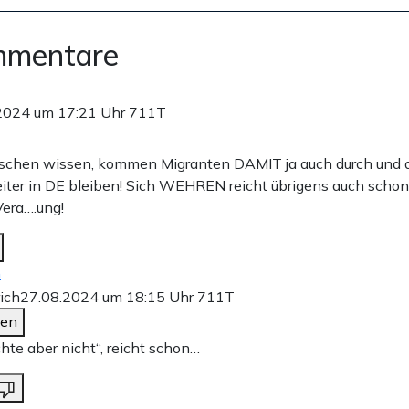
mmentare
2024 um 17:21 Uhr
711T
schen wissen, kommen Migranten DAMIT ja auch durch und d
ter in DE bleiben! Sich WEHREN reicht übrigens auch schon
Vera….ung!
n
rich
27.08.2024 um 18:15 Uhr
711T
den
hte aber nicht“, reicht schon…