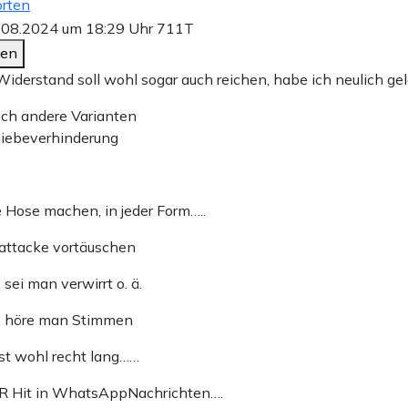
rten
.08.2024 um 18:29 Uhr
711T
den
Widerstand soll wohl sogar auch reichen, habe ich neulich ge
och andere Varianten
hiebeverhinderung
ie Hose machen, in jeder Form…..
attacke vortäuschen
s sei man verwirrt o. ä.
ls höre man Stimmen
 ist wohl recht lang……
ER Hit in WhatsAppNachrichten….