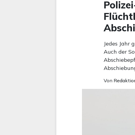
Polize
Flücht
Abschi
Jedes Jahr g
Auch der Sol
Abschiebepfl
Abschiebung
Von
Redaktio