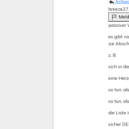
Antwo
breeze
27
Mel
passiver 
es gibt n
zur Absc
z. B.
sich in d
eine Herz
so tun, al
so tun, a
die Liste
sicher D