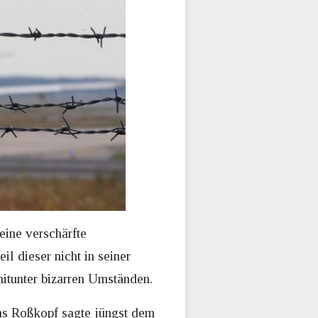
eine verschärfte
il dieser nicht in seiner
itunter bizarren Umständen.
as Roßkopf sagte jüngst dem