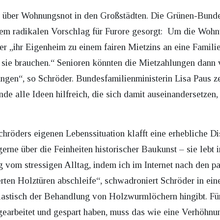
nd über Wohnungsnot in den Großstädten. Die Grünen-Bund
inem radikalen Vorschlag für Furore gesorgt: Um die Wohn
ner „ihr Eigenheim zu einem fairen Mietzins an eine Famil
sie brauchen.“ Senioren könnten die Mietzahlungen dann 
ngen“, so Schröder. Bundesfamilienministerin Lisa Paus ze
de alle Ideen hilfreich, die sich damit auseinandersetze
hröders eigenen Lebenssituation klafft eine erhebliche D
erne über die Feinheiten historischer Baukunst – sie lebt
g vom stressigen Alltag, indem ich im Internet nach den 
rten Holztüren abschleife“, schwadroniert Schröder in ein
iastisch der Behandlung von Holzwurmlöchern hingibt. Für
 gearbeitet und gespart haben, muss das wie eine Verhöh