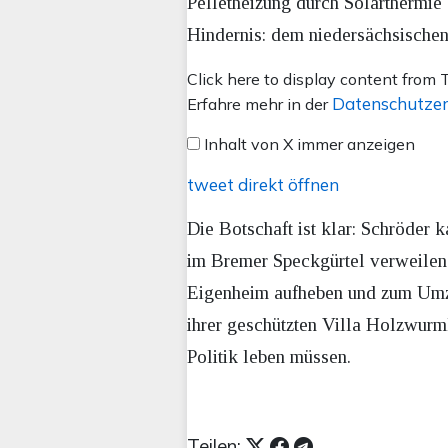
Pelletheizung durch Solarthermie 
Hindernis: dem niedersächsische
Inhalt
Click here to display content from T
von
Datenschutzer
Erfahre mehr in der
X
Inhalt von X immer anzeigen
anzeigen
tweet direkt öffnen
Die Botschaft ist klar: Schröder k
im Bremer Speckgürtel verweilen
Eigenheim aufheben und zum Umzu
ihrer geschützten Villa Holzwurml
Politik leben müssen.
Teilen: