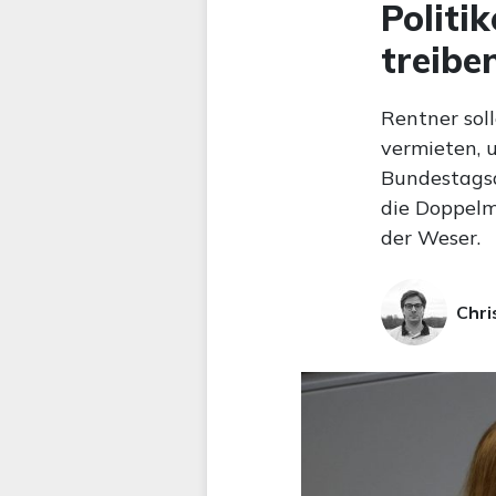
Politi
treibe
Rentner sol
vermieten, 
Bundestagsa
die Doppelm
der Weser.
Chri