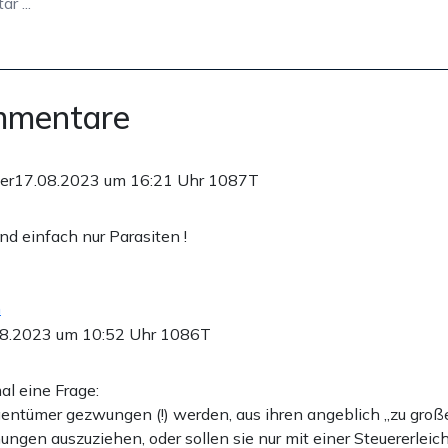
mmentare
er
17.08.2023 um 16:21 Uhr
1087T
nd einfach nur Parasiten !
n
8.2023 um 10:52 Uhr
1086T
al eine Frage:
igentümer gezwungen (!) werden, aus ihren angeblich „zu groß
gen auszuziehen, oder sollen sie nur mit einer Steuererleic