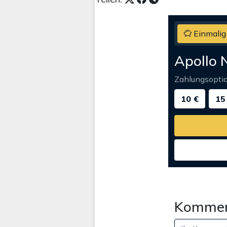
Einmalig
Apollo 
Zahlungsopti
10 €
15
Kommen