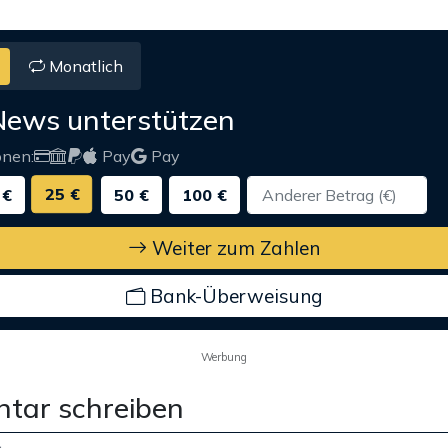
Monatlich
News unterstützen
onen:
Pay
Pay
25 €
 €
50 €
100 €
Weiter zum Zahlen
Bank-Überweisung
Werbung
tar schreiben