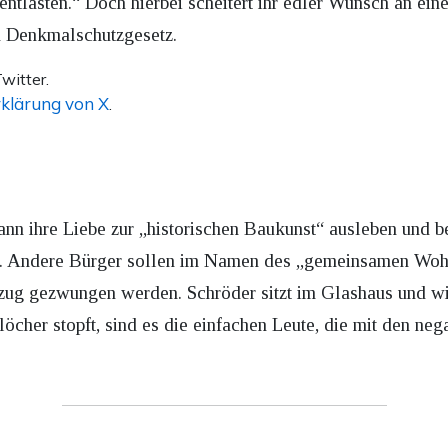
entlasten.“ Doch hierbei scheitert ihr edler Wunsch an ei
n Denkmalschutzgesetz.
witter.
klärung von X
.
ann ihre Liebe zur „historischen Baukunst“ ausleben und be
. Andere Bürger sollen im Namen des „gemeinsamen Wohl
g gezwungen werden. Schröder sitzt im Glashaus und wirf
öcher stopft, sind es die einfachen Leute, die mit den n