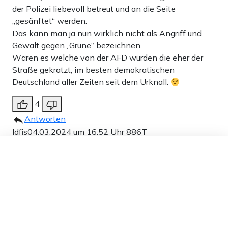
der Polizei liebevoll betreut und an die Seite
„gesänftet“ werden.
Das kann man ja nun wirklich nicht als Angriff und
Gewalt gegen „Grüne“ bezeichnen.
Wären es welche von der AFD würden die eher der
Straße gekratzt, im besten demokratischen
Deutschland aller Zeiten seit dem Urknall.
4
Antworten
Idfis
04.03.2024 um 16:52 Uhr
886T
Melden
Dieser Artikel ist kostenlos für alle –
dank
Freunden von Apollo News »
Zitat Habeck, „… die Zahlen sind schlecht“
Wenn einem moralisch hochstehenden Gewalt
widerfährt, trifft den das deutlich härter.
2