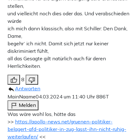
stellen,
und vielleicht noch dies oder das. Und verabschieden
würde
ich mich dann klassisch, also mit Schiller: Den Dank,
Dame,
begehr‘ ich nicht. Damit sich jetzt nur keiner
diskriminiert fühlt,
all das Gesagte gilt natürlich auch für deren
Herrlichkeiten.
8
Antworten
MainNaame
04.03.2024 um 11:40 Uhr
886T
Melden
Was wäre wohl los, hätte das
>>
https://apollo-news.net/gruenen-politiker-
belagert-afd-politiker-in-zug-lasst-ihn-nicht-ruhig-
weiterlaufen/
<<