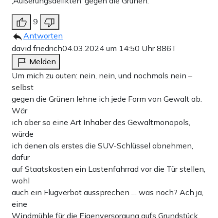
‚Äußerungsdelikten‘ gegen die Grünen.
9
Antworten
david friedrich
04.03.2024 um 14:50 Uhr
886T
Melden
Um mich zu outen: nein, nein, und nochmals nein –
selbst
gegen die Grünen lehne ich jede Form von Gewalt ab.
Wär
ich aber so eine Art Inhaber des Gewaltmonopols,
würde
ich denen als erstes die SUV-Schlüssel abnehmen,
dafür
auf Staatskosten ein Lastenfahrrad vor die Tür stellen,
wohl
auch ein Flugverbot aussprechen … was noch? Ach ja,
eine
Windmühle für die Eigenversorgung aufs Grundstück