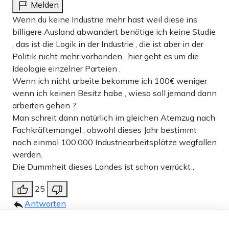
Melden
Wenn du keine Industrie mehr hast weil diese ins
billigere Ausland abwandert benötige ich keine Studie
, das ist die Logik in der Industrie , die ist aber in der
Politik nicht mehr vorhanden , hier geht es um die
Ideologie einzelner Parteien .
Wenn ich nicht arbeite bekomme ich 100€ weniger
wenn ich keinen Besitz habe , wieso soll jemand dann
arbeiten gehen ?
Man schreit dann natürlich im gleichen Atemzug nach
Fachkräftemangel , obwohl dieses Jahr bestimmt
noch einmal 100.000 Industriearbeitsplätze wegfallen
werden.
Die Dummheit dieses Landes ist schon verrückt .
25
Antworten
Enttäuschter
17.03.2025 um 17:18 Uhr
507T
Dieser Artikel ist kostenlos für alle –