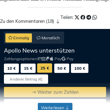
Teilen:
Zu den Kommentaren (18)
Einmalig
Monatlich
Apollo News unterstützen
Zahlungsoptionen:
Pay
Pay
25 €
10 €
15 €
50 €
100 €
Weiter zum Zahlen
Bank-Überweisung
Weiterlesen