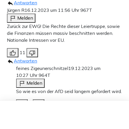
Antworten
Jürgen R
16.12.2023 um 11:56 Uhr
967T
Melden
Zurück zur EWG! Die Rechte dieser Leiertruppe, sowie
die Finanzen müssen massiv beschnitten werden.
Nationale Intressen vor EU.
11
Antworten
feines Zigeunerschnitzel
19.12.2023 um
10:27 Uhr
964T
Melden
So wie es von der AfD seid langem gefordert wird.
0
Dieser Artikel ist kostenlos für alle –
dank
Freunden von Apollo News »
Antworten
Fred
16.12.2023 um 14:08 Uhr
966T
Melden