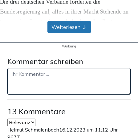
Die drei deutschen Verbände forderten die
Bundesregierung auf, alles in ihrer Macht Stehende zu
tun, um das Gesetz, das noch der formalen Zustimmung
Weiterlesen
der EU-Staaten bedarf, zu verhindern. Die
Bundesregierung kündigte bisher nur an, gegebenenfalls
Werbung
Änderungen an der Novelle für den deutschen Markt
Kommentar schreiben
vorzunehmen.
Werbung
13 Kommentare
Helmut Schmalenbach
16.12.2023 um 11:12 Uhr
967T