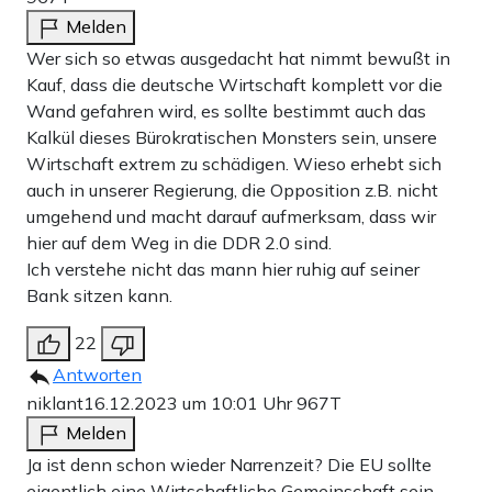
Melden
Wer sich so etwas ausgedacht hat nimmt bewußt in
Kauf, dass die deutsche Wirtschaft komplett vor die
Wand gefahren wird, es sollte bestimmt auch das
Doch ob sich die Industrie darauf verlassen kann? Sehr
Kalkül dieses Bürokratischen Monsters sein, unsere
unwahrscheinlich. Denn die Grünen und die SPD bejubeln
Wirtschaft extrem zu schädigen. Wieso erhebt sich
auch in unserer Regierung, die Opposition z.B. nicht
heute die neuen Regeln. Die Grünen-Abgeordneten
umgehend und macht darauf aufmerksam, dass wir
Wolfgang Strengmann-Kuhn und Maik Außendorf lobten
hier auf dem Weg in die DDR 2.0 sind.
das Abkommen als „neuen globalen Standard für
Ich verstehe nicht das mann hier ruhig auf seiner
Bank sitzen kann.
internationale Lieferketten“, während der SPD-
Europaabgeordnete Tiemo Wölken es als „großen Schritt
22
für den Schutz von Menschenrechten, Umwelt und Klima
Antworten
niklant
16.12.2023 um 10:01 Uhr
967T
weltweit“ bezeichnete. Die FDP lehnte den Kompromiss
Melden
jedoch entschieden ab. „Das EU-Lieferkettengesetz ist in
Ja ist denn schon wieder Narrenzeit? Die EU sollte
der vorgeschlagenen Form im Rat nicht
eigentlich eine Wirtschaftliche Gemeinschaft sein