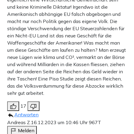
zustimmungsfähig“, so FDP-Vize Lukas Köhler in seiner
und keine Kriminelle Diktatur! Irgendwo ist die
Amerikanisch abhängige EU falsch abgebogen und
Erklärung.
macht nur noch Politik gegen das eigene Volk. Die
ständige Verschwendung der EU Steuerzahlenden für
ein Nicht-EU Land ist das neue Geschäft für die
Teilen:
Zu den Kommentaren (13)
Waffengeschäfte der Amerikaner! Was macht man
um diese Geschäfte am laufen zu halten? Man erzeugt
neue Lügen wie klima und CO², vermarkt an der Börse
Einmalig
Monatlich
und während Milliarden in die Kassen fliessen, ziehen
auf der anderen Seite die Reichen das Geld wieder in
Apollo News unterstützen
ihre Taschen! Eine Pisa Studie zeigt diesen Reichen,
das die Volksverdummung für diese Abzocke wirklich
Zahlungsoptionen:
Pay
Pay
sehr gut arbeitet.
25 €
10 €
15 €
50 €
100 €
17
Antworten
Andreas Z.
16.12.2023 um 10:46 Uhr
967T
Weiter zum Zahlen
Melden