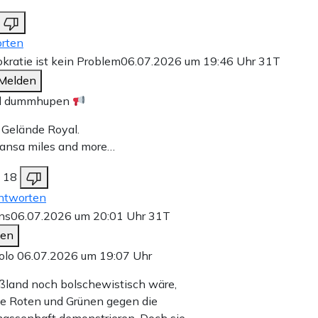
rten
ratie ist kein Problem
06.07.2026 um 19:46 Uhr
31T
Melden
d dummhupen
Gelände Royal.
hansa miles and more…
18
ntworten
ns
06.07.2026 um 20:01 Uhr
31T
den
olo 06.07.2026 um 19:07 Uhr
land noch bolschewistisch wäre,
e Roten und Grünen gegen die