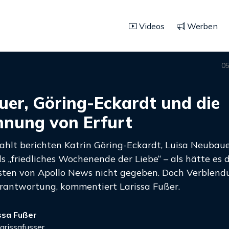
Videos
Werben
05
er, Göring-Eckardt und die
nung von Erfurt
rahlt berichten Katrin Göring-Eckardt, Luisa Neubaue
ls „friedliches Wochenende der Liebe“ – als hätte es d
isten von Apollo News nicht gegeben. Doch Verblend
erantwortung, kommentiert Larissa Fußer.
ssa Fußer
arissafusser