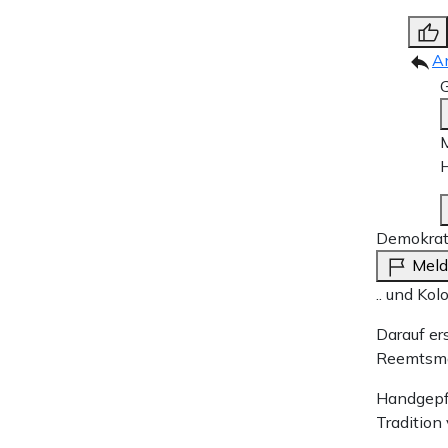
A
G
M
Demokrati
Mel
.. und Ko
Darauf er
Reemtsm
Handgepfl
Tradition 