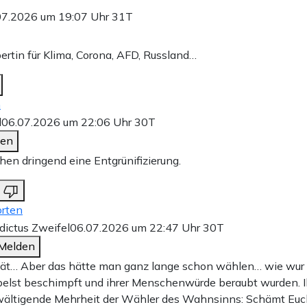
07.2026 um 19:07 Uhr
31T
ertin für Klima, Corona, AFD, Russland…
n
l
06.07.2026 um 22:06 Uhr
30T
den
hen dringend eine Entgrünifizierung.
rten
ictus Zweifel
06.07.2026 um 22:47 Uhr
30T
Melden
pät… Aber das hätte man ganz lange schon wählen… wie wur
belst beschimpft und ihrer Menschenwürde beraubt wurden. I
wältigende Mehrheit der Wähler des Wahnsinns: Schämt Euc