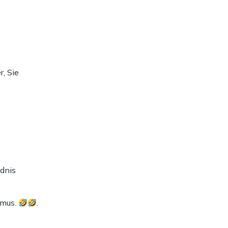
, Sie
ndnis
smus.
.