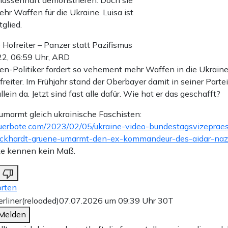
assenhaft demonstrieren. Doch sie
ehr Waffen für die Ukraine. Luisa ist
glied.
 Hofreiter – Panzer statt Pazifismus
22, 06:59 Uhr, ARD
en-Politiker fordert so vehement mehr Waffen in die Ukraine 
reiter. Im Frühjahr stand der Oberbayer damit in seiner Parte
llein da. Jetzt sind fast alle dafür. Wie hat er das geschafft?
marmt gleich ukrainische Faschisten:
auerbote.com/2023/02/05/ukraine-video-bundestagsvizepraes
eckhardt-gruene-umarmt-den-ex-kommandeur-des-aidar-nazi-
ke kennen kein Maß.
rten
erliner(reloaded)
07.07.2026 um 09:39 Uhr
30T
Melden