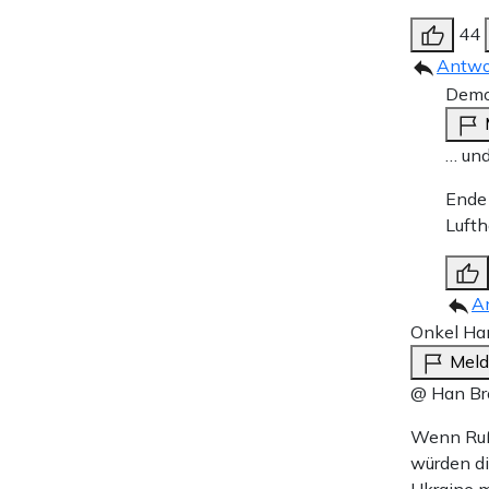
44
Antwo
Demok
… un
Ende 
Luft
A
Onkel Ha
Mel
@ Han Br
Wenn Ruß
würden di