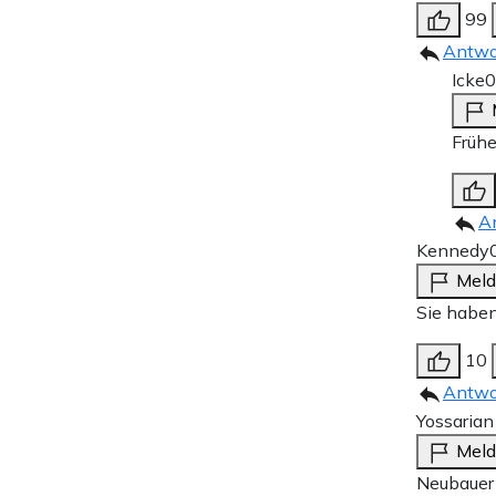
99
Antwo
Icke
0
Frühe
A
Kennedy
Mel
Sie habe
10
Antwo
Yossaria
Mel
Neubauer i