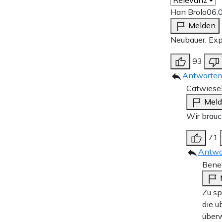
Han Brolo
06.
Melden
Neubauer, Exp
93
Antworte
Catwiese
Mel
Wir brauc
71
Antwo
Bened
Zu s
die ü
über