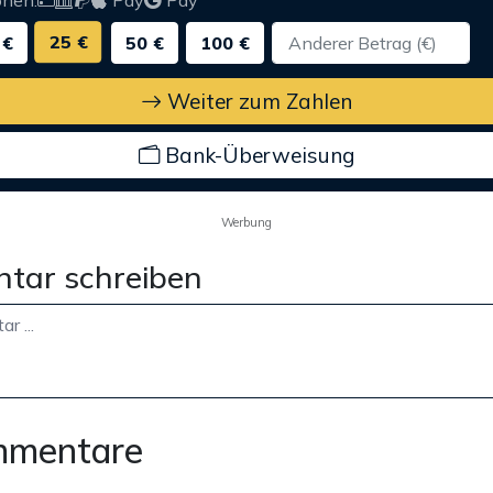
onen:
Pay
Pay
25 €
 €
50 €
100 €
Weiter zum Zahlen
Bank-Überweisung
Werbung
tar schreiben
mmentare