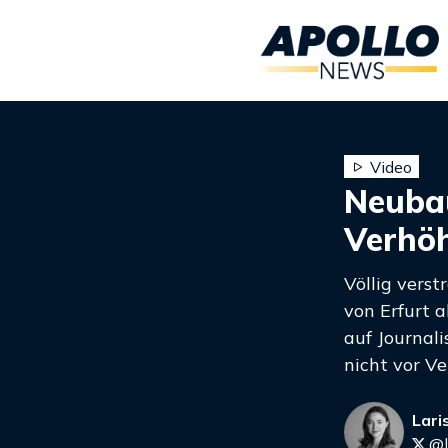
Video
Neubau
Verhöh
Völlig verst
von Erfurt a
auf Journal
nicht vor V
Lari
@l