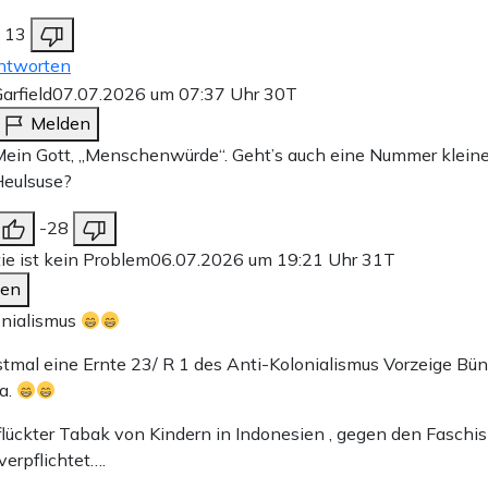
13
ntworten
arfield
07.07.2026 um 07:37 Uhr
30T
Melden
ein Gott, „Menschenwürde“. Geht’s auch eine Nummer kleiner
Heulsuse?
-28
e ist kein Problem
06.07.2026 um 19:21 Uhr
31T
den
lonialismus
stmal eine Ernte 23/ R 1 des Anti-Kolonialismus Vorzeige Bü
a.
ückter Tabak von Kindern in Indonesien , gegen den Faschi
verpflichtet….