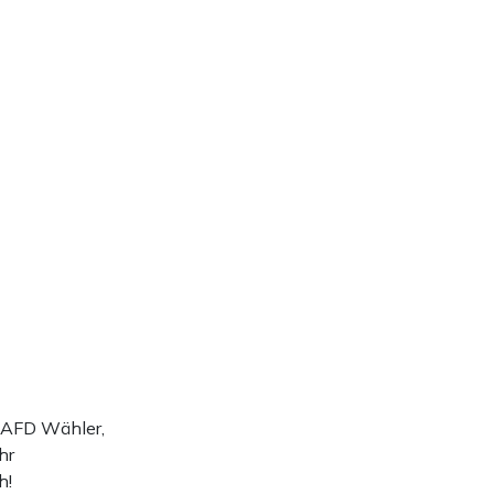
 AFD Wähler,
hr
h!