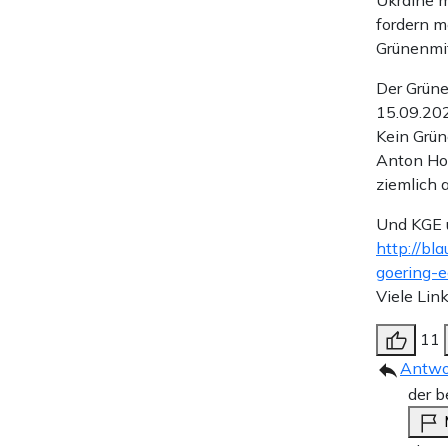
Ukraine m
fordern m
Grünenmit
Der Grüne
15.09.20
Kein Grün
Anton Hof
ziemlich a
Und KGE u
http://bl
goering-
Viele Lin
11
Antwo
der b