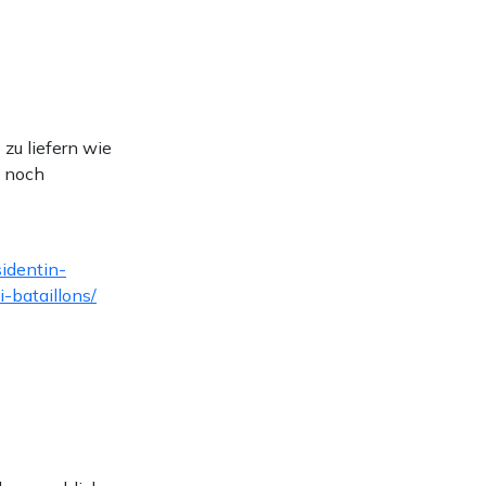
zu liefern wie
i noch
identin-
bataillons/