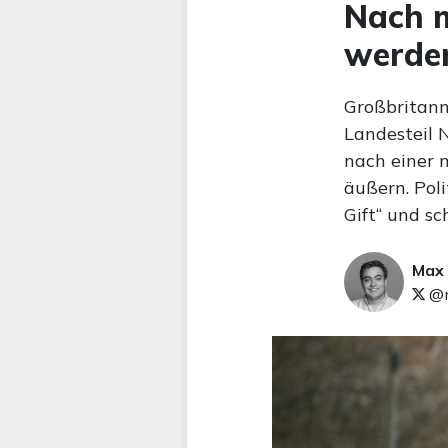
Nach m
werden
Großbritann
Landesteil N
nach einer 
äußern. Poli
Gift“ und sc
Max
@m