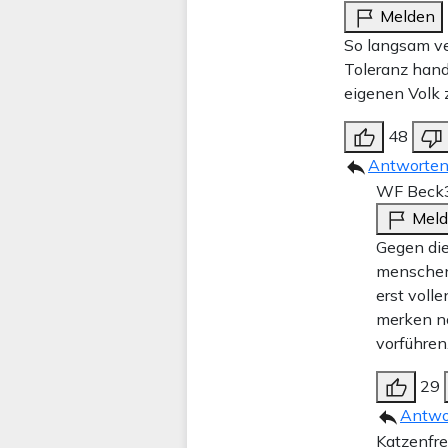
Melden
So langsam ver
Toleranz hand
eigenen Volk 
48
Antworte
WF Beck
Mel
Gegen die
menschenv
erst volle
merken no
vorführen
29
Antwo
Katzenfr