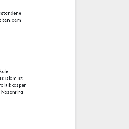
verstandene
eiten, dem
kale
s Islam ist
Politikkasper
m Nasenring