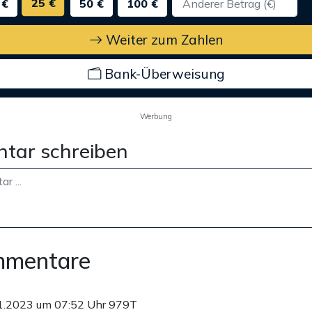
25 €
 €
50 €
100 €
Weiter zum Zahlen
Bank-Überweisung
Werbung
tar schreiben
mmentare
1.2023 um 07:52 Uhr
979T