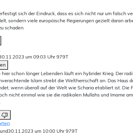
festigt sich der Eindruck, dass es sich nicht nur um falsch 
elt, sondern viele europäische Regierungen gezielt daran arb
zu schaden.
n
30.11.2023 um 09:03 Uhr
979T
den
 hier schon länger Lebenden läuft ein hybrider Krieg. Der radi
erachtende Islam strebt die Weltherrschaft an. Das Haus de
ndet, wenn überall auf der Welt wie Scharia etabliert ist. Die 
ch nicht einmal wie sie die radikalen Mullahs und Imame a
.
rten
eund
30.11.2023 um 10:00 Uhr
979T