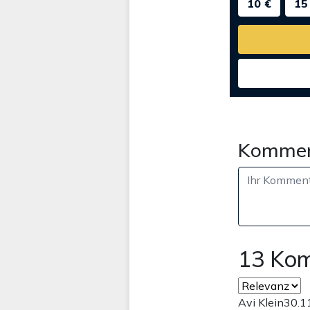
10 €
15
Kommen
13 Ko
Avi Klein
30.1