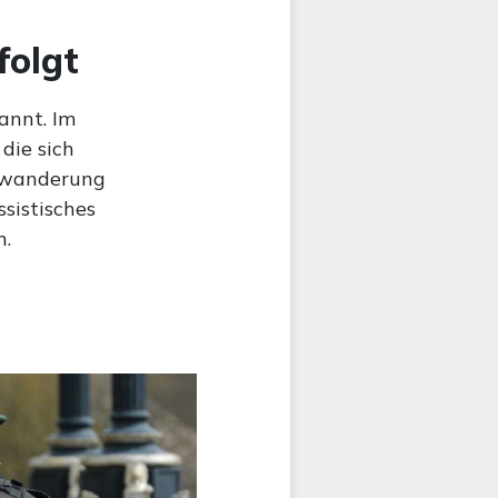
folgt
annt. Im
die sich
inwanderung
ssistisches
n.